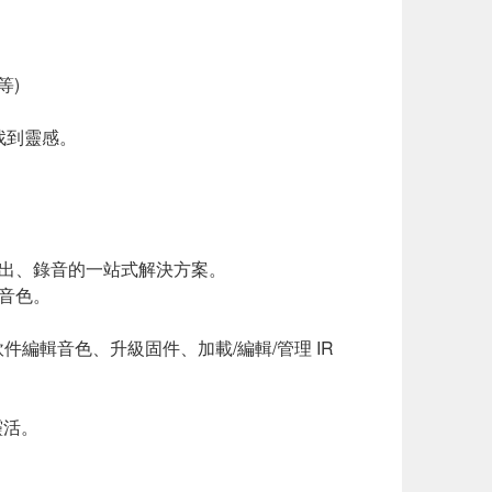
等)
。
速找到靈感。
演出、錄音的一站式解決方案。
音色。
 軟件編輯音色、升級固件、加載/編輯/管理 IR
靈活。