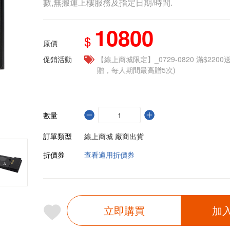
數,無搬運上樓服務及指定日期/時間.
10800
$
原價
促銷活動
【線上商城限定】_0729-0820 滿$2200
贈，每人期間最高贈5次)
數量
訂單類型
線上商城 廠商出貨
折價券
查看適用折價券
立即購買
加