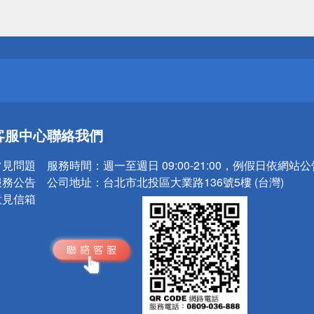
送
請小心！
送
客服中心
聯絡我們
請小心！
常見問題
服務時間：
週一至週日 09:00-21:00，例假日依網站
服務公告
公司地址：
台北市北投區大業路136號5樓 (台灣)
意見信箱