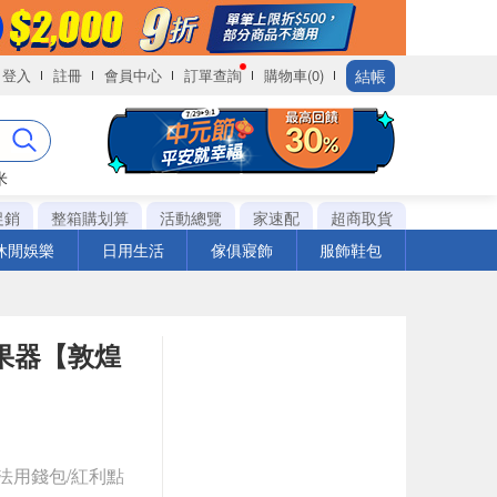
結帳
登入
註冊
會員中心
訂單查詢
購物車(0)
米
促銷
整箱購划算
活動總覽
家速配
超商取貨
休閒娛樂
日用生活
傢俱寢飾
服飾鞋包
效果器【敦煌
法用錢包/紅利點