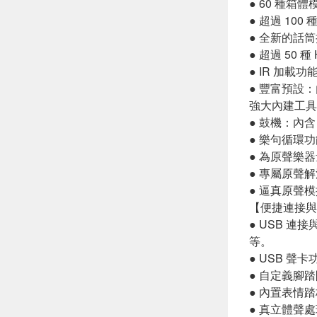
● 60 種箱體
● 超過 10
● 全新的話
● 超過 50
● IR 加載
● 豐富預設：
強大內建工具
● 鼓機：內含
● 樂句循環
● 為原聲樂
● 專屬原聲
● 逼真原聲
【便捷連接與
● USB 連
等。
● USB 聲
● 自定義腳
● 內置表情
● 真立體聲