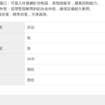
器接口：可接入外接腳釘控制器、表情踏板等，擴展控制能力。
金外殼：採用堅固耐用的鋁合金外殼，確保設備經久耐用。
流電源供電：標準供電，方便易用。
家
其他
無
號
無
30年
應稅
應稅