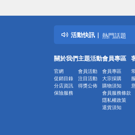
偏遠地區配
詐騙網頁！
得獎公告
活動快訊
熱門話題
銀行優惠
偏遠地區配
關於我們
主題活動
會員專區
詐騙網頁！
官網
會員活動
會員專區
促銷目錄
注目活動
大宗採購
分店資訊
得獎公佈
購物須知
保險服務
會員服務條款
隱私權政策
退貨須知