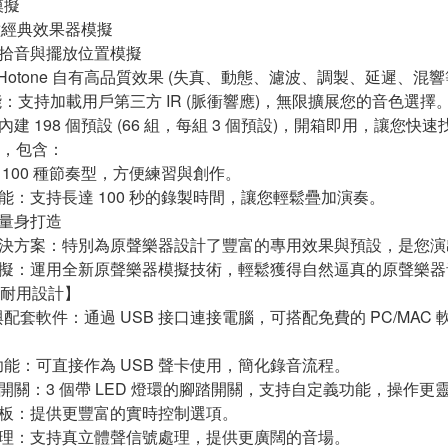
模擬
0 種經典效果器模擬
筒拾音與擺放位置模擬
 種 Hotone 自有高品質效果 (失真、動態、濾波、調製、延遲、混響
功能：支持加載用戶第三方 IR (脈衝響應)，無限擴展您的音色選擇
內建 198 個預設 (66 組，每組 3 個預設)，開箱即用，讓您快
，包含：
 100 種節奏型，方便練習與創作。
功能：支持長達 100 秒的錄製時間，讓您輕鬆疊加演奏。
器量身打造
解決方案：特別為原聲樂器設計了豐富的專用效果與預設，是您
模擬：運用全新原聲樂器模擬技術，輕鬆獲得自然逼真的原聲樂器
耐用設計】
接與配套軟件：通過 USB 接口連接電腦，可搭配免費的 PC/MAC
卡功能：可直接作為 USB 聲卡使用，簡化錄音流程。
踏開關：3 個帶 LED 燈環的腳踏開關，支持自定義功能，操作更
踏板：提供更豐富的實時控制選項。
處理：支持真立體聲信號處理，提供更廣闊的音場。