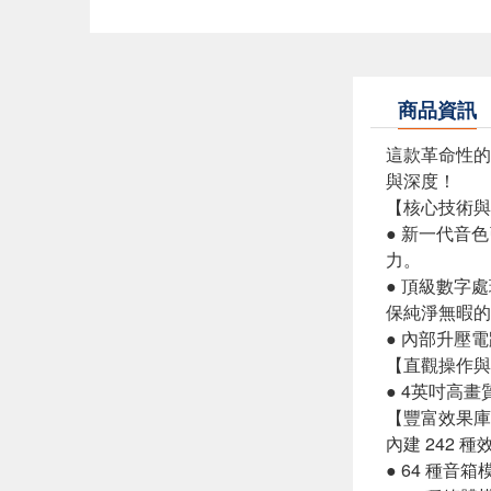
商品資訊
這款革命性的
與深度！
【核心技術與
● 新一代音色
力。
● 頂級數字
保純淨無暇的
● 內部升壓
【直觀操作與
● 4英吋高
【豐富效果庫
內建 242 
● 64 種音箱模