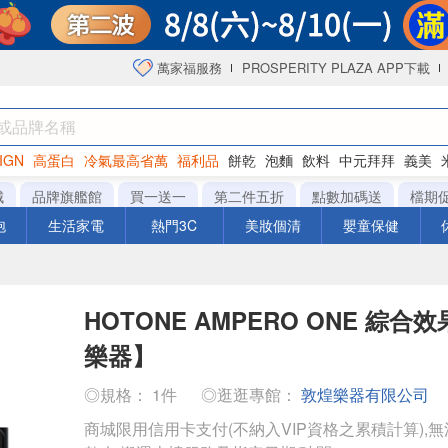
萬家福服務
PROSPERITY PLAZA APP下載
IGN
高蛋白
冷氣最高省萬
福利品
餅乾
泡麵
飲料
中元拜拜
義美
海苔
城
品牌旗艦館
買一送一
第二件五折
點數加碼送
檔期
泡
生活家電
熱門3C
美妝個清
嬰童保健
HOTONE AMPERO ONE 綜合
樂器】
◎規格： 1件
◎逛逛專館：
敦煌樂器有限公司
商城限用信用卡支付(不納入VIP資格之累積計算),無