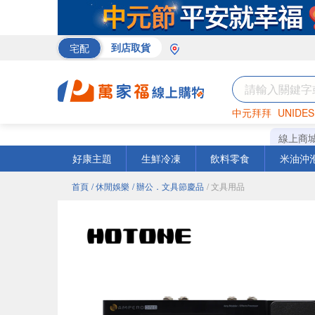
宅配
到店取貨
中元拜拜
UNIDES
巧克力
罐頭
咖啡
線上商
好康主題
生鮮冷凍
飲料零食
米油沖
首頁
/ 休閒娛樂
/ 辦公．文具節慶品
/ 文具用品