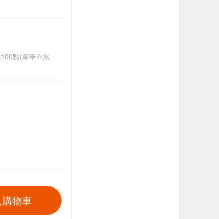
送100點(單筆不累
入購物車