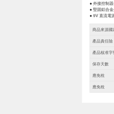
● 外接控制
● 堅固鋁合
● 9V 直
商品來源國
產品責任險
產品核准字
保存天數
應免稅
應免稅