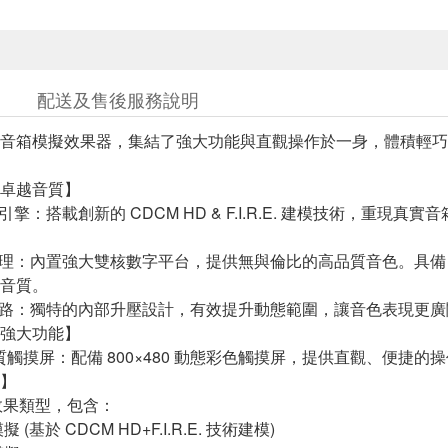
配送及售後服務說明
音箱模擬效果器，集結了強大功能與直觀操作於一身，體積輕巧
卓越音質】
引擎：搭載創新的 CDCM HD & F.I.R.E. 建模技術，重
處理：內置強大雙核數字平台，提供無與倫比的高品質音色。具備 24-
音質。
電路：獨特的內部升壓設計，有效提升動態範圍，讓音色表現更廣
強大功能】
畫質觸摸屏：配備 800×480 動態彩色觸摸屏，提供直觀、便捷
】
種效果類型，包含：
擬 (基於 CDCM HD+F.I.R.E. 技術建模)