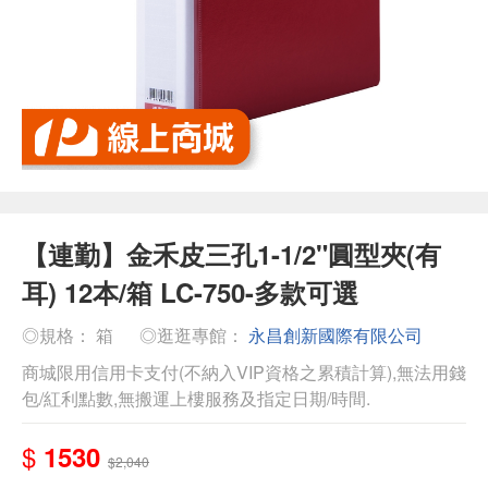
【連勤】金禾皮三孔1-1/2"圓型夾(有
耳) 12本/箱 LC-750-多款可選
◎規格： 箱
◎逛逛專館：
永昌創新國際有限公司
商城限用信用卡支付(不納入VIP資格之累積計算),無法用錢
包/紅利點數,無搬運上樓服務及指定日期/時間.
$
1530
$2,040