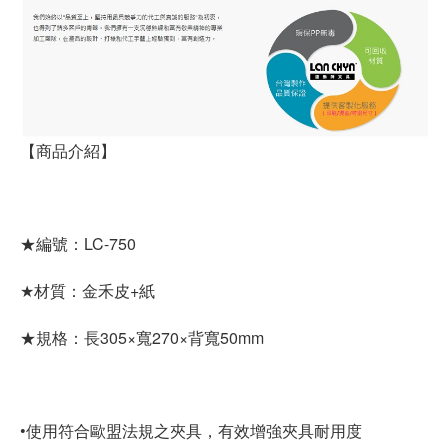
【商品介紹】
★編號：LC-750
★材質：金禾皮+紙
★規格：長305×寬270×背寬50mm
•使用符合歐盟法規之夾具，有效增強夾具耐用度