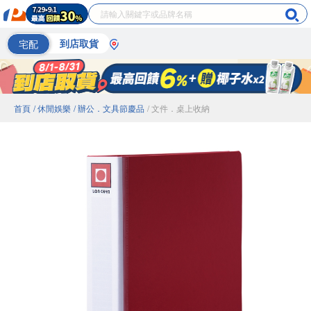
宅配
到店取貨
首頁
/ 休閒娛樂
/ 辦公．文具節慶品
/ 文件．桌上收納