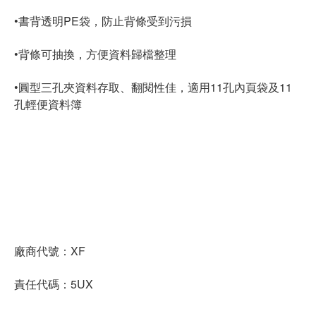
•書背透明PE袋，防止背條受到污損
•背條可抽換，方便資料歸檔整理
•圓型三孔夾資料存取、翻閱性佳，適用11孔內頁袋及11
孔輕便資料簿
廠商代號：XF
責任代碼：5UX