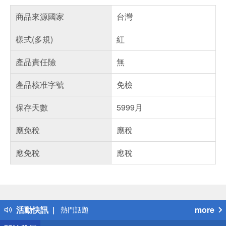
商品來源國家
台灣
樣式(多規)
紅
產品責任險
無
產品核准字號
免檢
保存天數
5999月
應免稅
應稅
應免稅
應稅
偏遠地區配送
詐騙網頁！請小心！
得獎公告
活動快訊
more
熱門話題
銀行優惠