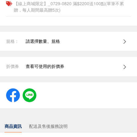
【線上商城限定】_0729-0820 滿$2200送100點(單筆不累
贈，每人期間最高贈5次)
規格：
請選擇數量、規格
折價券
查看可使用的折價券
商品資訊
配送及售後服務說明