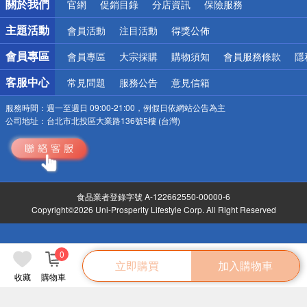
關於我們
官網
促銷目錄
分店資訊
保險服務
偏遠地區配送
詐騙網頁！請小心！
主題活動
會員活動
注目活動
得獎公佈
會員專區
會員專區
大宗採購
購物須知
會員服務條款
隱
客服中心
常見問題
服務公告
意見信箱
服務時間：
週一至週日 09:00-21:00，例假日依網站公告為主
公司地址：
台北市北投區大業路136號5樓 (台灣)
食品業者登錄字號 A-122662550-00000-6
Copyright©2026 Uni-Prosperity Lifestyle Corp. All Right Reserved
0
立即購買
加入購物車
收藏
購物車