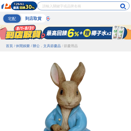
宅配
到店取貨
首頁
/ 休閒娛樂
/ 辦公．文具節慶品
/ 節慶用品