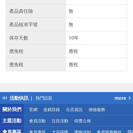
產品責任險
無
產品核准字號
無
保存天數
10年
應免稅
應稅
應免稅
應稅
偏遠地區配送
詐騙網頁！請小心！
得獎公告
活動快訊
more
熱門話題
銀行優惠
關於我們
官網
促銷目錄
分店資訊
保險服務
偏遠地區配送
詐騙網頁！請小心！
主題活動
會員活動
注目活動
得獎公佈
會員專區
會員專區
大宗採購
購物須知
會員服務條款
隱