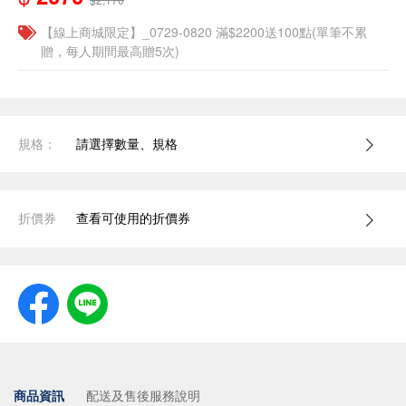
【線上商城限定】_0729-0820 滿$2200送100點(單筆不累
贈，每人期間最高贈5次)
規格：
請選擇數量、規格
折價券
查看可使用的折價券
商品資訊
配送及售後服務說明