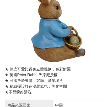
★ 俏皮可愛比得兔立體雕刻，色彩鮮麗
★ 英國Peter Rabbit™原廠授權
★ 可擺放於餐廳、客廳、營業場所
★ 精緻擺設打造溫馨氣氛，美化空間
★不易髒好清洗
商品來源國家
中國