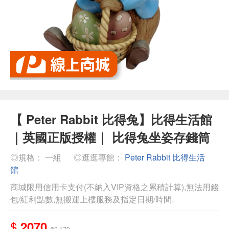
【 Peter Rabbit 比得兔】比得生活館
｜英國正版授權｜ 比得兔坐姿存錢筒
◎規格： 一組
◎逛逛專館：
Peter Rabbit 比得生活
館
商城限用信用卡支付(不納入VIP資格之累積計算),無法用錢
包/紅利點數,無搬運上樓服務及指定日期/時間.
$
2070
$2,170