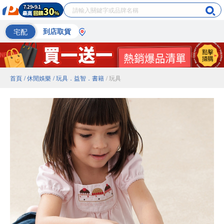
宅配
到店取貨
首頁
/ 休閒娛樂
/ 玩具．益智．書籍
/ 玩具