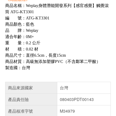
商品名稱：Weplay身體潛能開發系列【感官感覺】觸覺滾
筒 ATG-KT3301
編 號：ATG-KT3301
商品顏色：藍色
品 牌：Weplay
適合年齡：0M+
重 量：0.2 公斤
材 積：0.02 材
商品尺寸：直徑6.5cm，長度15cm
商品材質：高級無添加塑膠PVC（不含鄰苯二甲酸）
製造國：台灣
商品來源國家
台灣
產品責任險
080403PDT00143
產品核准字號
M34979