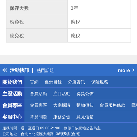
保存天數
3年
應免稅
應稅
應免稅
應稅
偏遠地區配送
詐騙網頁！請小心！
得獎公告
活動快訊
more
熱門話題
銀行優惠
關於我們
官網
促銷目錄
分店資訊
保險服務
偏遠地區配送
詐騙網頁！請小心！
主題活動
會員活動
注目活動
得獎公佈
會員專區
會員專區
大宗採購
購物須知
會員服務條款
隱
客服中心
常見問題
服務公告
意見信箱
服務時間：
週一至週日 09:00-21:00，例假日依網站公告為主
公司地址：
台北市北投區大業路136號5樓 (台灣)