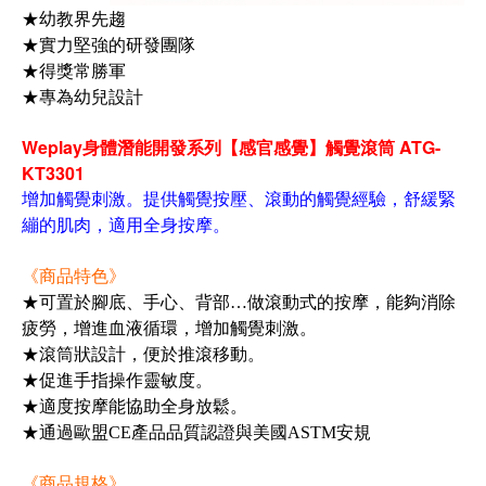
★幼教界先趨
★實力堅強的研發團隊
★得獎常勝軍
★專為幼兒設計
Weplay身體潛能開發系列【感官感覺】觸覺滾筒 ATG-
KT3301
增加觸覺刺激。提供觸覺按壓、滾動的觸覺經驗，舒緩緊
繃的肌肉，適用全身按摩。
《商品特色》
★可置於腳底、手心、背部…做滾動式的按摩，能夠消除
疲勞，增進血液循環，增加觸覺刺激。
★滾筒狀設計，便於推滾移動。
★促進手指操作靈敏度。
★適度按摩能協助全身放鬆。
★通過歐盟CE產品品質認證與美國ASTM安規
《商品規格》