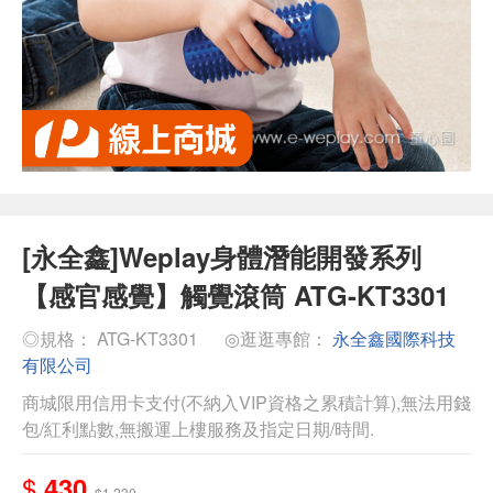
[永全鑫]Weplay身體潛能開發系列
【感官感覺】觸覺滾筒 ATG-KT3301
◎規格： ATG-KT3301
◎逛逛專館：
永全鑫國際科技
有限公司
商城限用信用卡支付(不納入VIP資格之累積計算),無法用錢
包/紅利點數,無搬運上樓服務及指定日期/時間.
$
430
$1,230