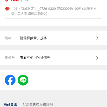
【線上商城限定】_0729-0820 滿$2200送100點(單筆不累
贈，每人期間最高贈5次)
規格：
請選擇數量、規格
折價券
查看可使用的折價券
商品資訊
配送及售後服務說明