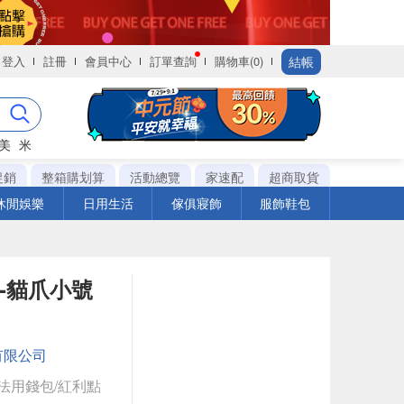
結帳
登入
註冊
會員中心
訂單查詢
購物車(0)
美
米
促銷
整箱購划算
活動總覽
家速配
超商取貨
休閒娛樂
日用生活
傢俱寢飾
服飾鞋包
-貓爪小號
有限公司
法用錢包/紅利點