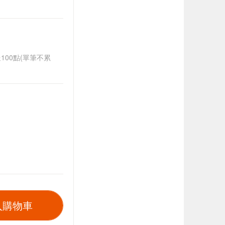
送100點(單筆不累
入購物車