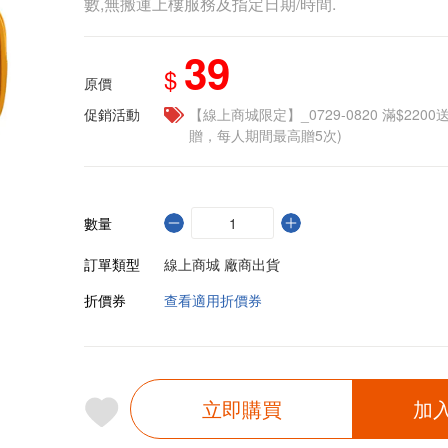
數,無搬運上樓服務及指定日期/時間.
39
$
原價
促銷活動
【線上商城限定】_0729-0820 滿$2200
贈，每人期間最高贈5次)
數量
訂單類型
線上商城 廠商出貨
折價券
查看適用折價券
立即購買
加