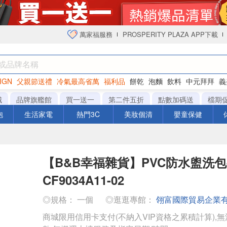
萬家福服務
PROSPERITY PLAZA APP下載
IGN
父親節送禮
冷氣最高省萬
福利品
餅乾
泡麵
飲料
中元拜拜
義
衛生紙
城
品牌旗艦館
買一送一
第二件五折
點數加碼送
檔期
泡
生活家電
熱門3C
美妝個清
嬰童保健
【B&B幸福雜貨】PVC防水盥洗包
CF9034A11-02
◎規格： 一個
◎逛逛專館：
翎富國際貿易企業
商城限用信用卡支付(不納入VIP資格之累積計算),無