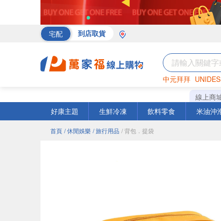
宅配
到店取貨
中元拜拜
UNIDES
海苔
巧克力
罐頭
線上商
好康主題
生鮮冷凍
飲料零食
米油沖
首頁
/ 休閒娛樂
/ 旅行用品
/ 背包．提袋