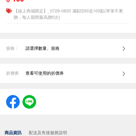
【線上商城限定】_0729-0820 滿$2200送100點(單筆不累
贈，每人期間最高贈5次)
規格：
請選擇數量、規格
折價券
查看可使用的折價券
商品資訊
配送及售後服務說明