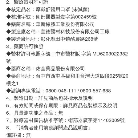
2、醫療器材許可證
◆核定品名：摩戴舒醫用口罩 (未滅菌)
◆核准字號：衛部醫器製壹字第002459號
◆藥商名稱：華新橡膠工業股份有限公司
◆製造廠名稱：宣德醫材科技股份有限公司工廠
◆製造廠地址：彰化縣田中鎮酪農路268號
3、藥商許可執照
◆醫材許可執照字號：中市醫材販 字第 MD6203022382
號
◆藥商名稱：佑全藥品股份有限公司
◆藥商地址：台中市西屯區福和里台灣大道四段925號20
樓之1
◆諮詢專線電話：0800-046-111 / 0800-557-688
4、製造日期：詳見商品包裝標示及說明
5、有效期間或保存期限：詳見商品包裝標示及說明
6、具量測功能之產品：無
7、醫療器材廣告核准字號：衛部器廣字第11402009號
8、「消費者使用前應詳閱產品說明書」
備註欄：無