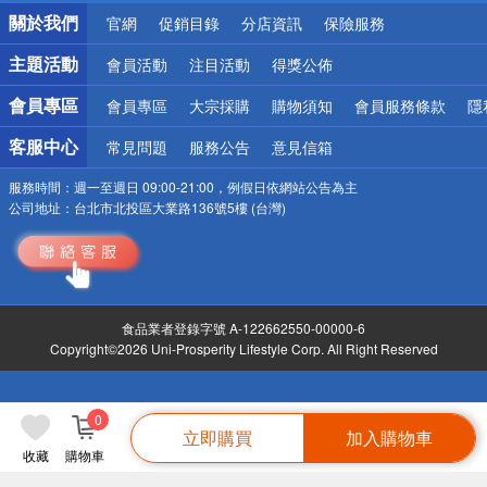
銀行優惠
關於我們
官網
促銷目錄
分店資訊
保險服務
偏遠地區配送
詐騙網頁！請小心！
主題活動
會員活動
注目活動
得獎公佈
會員專區
會員專區
大宗採購
購物須知
會員服務條款
隱
客服中心
常見問題
服務公告
意見信箱
服務時間：
週一至週日 09:00-21:00，例假日依網站公告為主
公司地址：
台北市北投區大業路136號5樓 (台灣)
食品業者登錄字號 A-122662550-00000-6
Copyright©2026 Uni-Prosperity Lifestyle Corp. All Right Reserved
0
立即購買
加入購物車
收藏
購物車