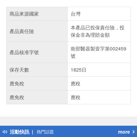
商品來源國家
台灣
本產品已投保責任險，投
產品責任險
保金非為理賠金額
衛部醫器製壹字第002459
產品核准字號
號
保存天數
1825日
應免稅
應稅
應免稅
應稅
偏遠地區配送
詐騙網頁！請小心！
得獎公告
活動快訊
more
熱門話題