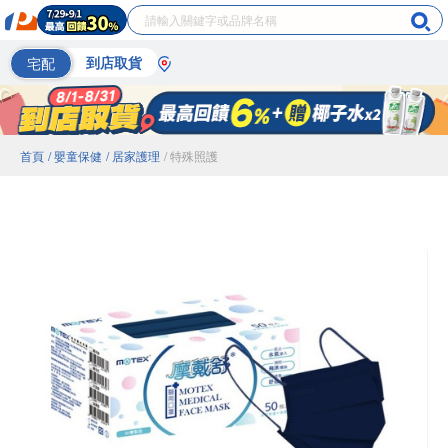
宅配
到店取貨
首頁
/ 嬰童保健
/ 居家護理
/ 特殊照護