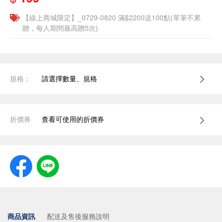
【線上商城限定】_0729-0820 滿$2200送100點(單筆不累
贈，每人期間最高贈5次)
規格：
請選擇數量、規格
折價券
查看可使用的折價券
商品資訊
配送及售後服務說明