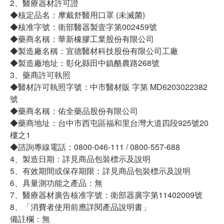
2、醫療器材許可證
◆核定品名：摩戴舒醫用口罩 (未滅菌)
◆核准字號：衛部醫器製壹字第002459號
◆藥商名稱：華新橡膠工業股份有限公司
◆製造廠名稱：宣德醫材科技股份有限公司工廠
◆製造廠地址：彰化縣田中鎮酪農路268號
3、藥商許可執照
◆醫材許可執照字號：中市醫材販 字第 MD6203022382
號
◆藥商名稱：佑全藥品股份有限公司
◆藥商地址：台中市西屯區福和里台灣大道四段925號20
樓之1
◆諮詢專線電話：0800-046-111 / 0800-557-688
4、製造日期：詳見商品包裝標示及說明
5、有效期間或保存期限：詳見商品包裝標示及說明
6、具量測功能之產品：無
7、醫療器材廣告核准字號：衛部器廣字第11402009號
8、「消費者使用前應詳閱產品說明書」
備註欄：無