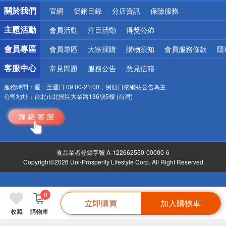
銀行優惠
關於我們
官網
促銷目錄
分店資訊
保險服務
偏遠地區配送
詐騙網頁！請小心！
主題活動
會員活動
注目活動
得獎公佈
會員專區
會員專區
大宗採購
購物須知
會員服務條款
隱
客服中心
常見問題
服務公告
意見信箱
服務時間：
週一至週日 09:00-21:00，例假日依網站公告為主
公司地址：
台北市北投區大業路136號5樓 (台灣)
食品業者登錄字號 A-122662550-00000-6
Copyright©2026 Uni-Prosperity Lifestyle Corp. All Right Reserved
0
立即購買
加入購物車
收藏
購物車