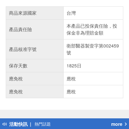
商品來源國家
台灣
本產品已投保責任險，投
產品責任險
保金非為理賠金額
衛部醫器製壹字第002459
產品核准字號
號
保存天數
1825日
應免稅
應稅
應免稅
應稅
偏遠地區配送
詐騙網頁！請小心！
得獎公告
活動快訊
more
熱門話題