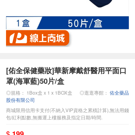
[佑全保健藥妝]華新摩戴舒醫用平面口
罩(海軍藍)50片/盒
◎規格： 1Box盒 x 1 x 1BOX盒
◎逛逛專館：
佑全藥品
股份有限公司
商城限用信用卡支付(不納入VIP資格之累積計算),無法用錢
包/紅利點數,無搬運上樓服務及指定日期/時間.
$
199