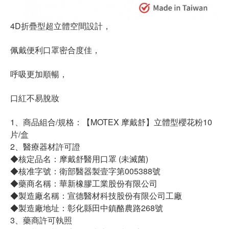
4D折疊型超立體空間設計，
佩戴便利口罩密合度佳，
呼吸更加順暢，
口紅不易脫妝
1、商品組合/規格：【MOTEX 摩戴舒】立體型櫻花粉10
片/盒
2、醫療器材許可證
◆核定品名：摩戴舒醫用口罩 (未滅菌)
◆核准字號：衛部醫器製壹字第005388號
◆藥商名稱：華新橡膠工業股份有限公司
◆製造廠名稱：宣德醫材科技股份有限公司工廠
◆製造廠地址：彰化縣田中鎮酪農路268號
3、藥商許可執照