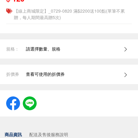
【線上商城限定】_0729-0820 滿$2200送100點(單筆不累
贈，每人期間最高贈5次)
規格：
請選擇數量、規格
折價券
查看可使用的折價券
商品資訊
配送及售後服務說明