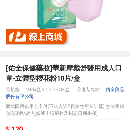
[佑全保健藥妝]華新摩戴舒醫用成人口
罩-立體型櫻花粉10片/盒
◎規格： 1Box盒 x 1 x 1BOX盒
◎逛逛專館：
佑全藥品
股份有限公司
商城限用信用卡支付(不納入VIP資格之累積計算),無法用錢
包/紅利點數,無搬運上樓服務及指定日期/時間.
$
120