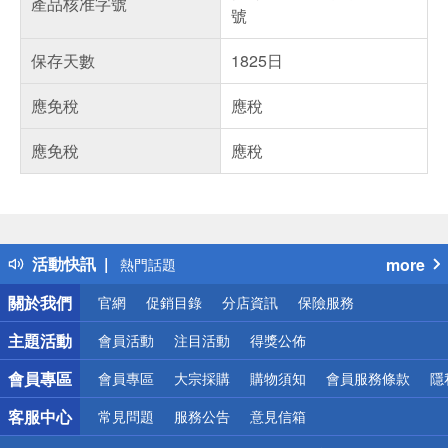
產品核准字號
號
保存天數
1825日
應免稅
應稅
應免稅
應稅
偏遠地區配送
詐騙網頁！請小心！
得獎公告
活動快訊
more
熱門話題
銀行優惠
關於我們
官網
促銷目錄
分店資訊
保險服務
偏遠地區配送
詐騙網頁！請小心！
主題活動
會員活動
注目活動
得獎公佈
會員專區
會員專區
大宗採購
購物須知
會員服務條款
隱
客服中心
常見問題
服務公告
意見信箱