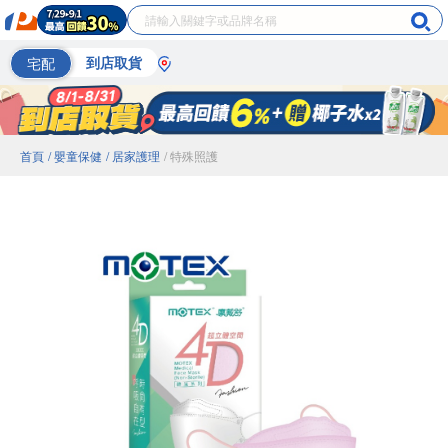
宅配
到店取貨
首頁
/ 嬰童保健
/ 居家護理
/ 特殊照護