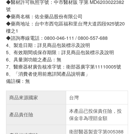
◆醫材許可執照字號：中市醫材販 字第 MD6203022382
號
◆藥商名稱：佑全藥品股份有限公司
◆藥商地址：台中市西屯區福和里台灣大道四段925號20
樓之1
◆諮詢專線電話：0800-046-111 / 0800-557-688
4、製造日期：詳見商品包裝標示及說明
5、有效期間或保存期限：詳見商品包裝標示及說明
6、具量測功能之產品：無
7、醫療器材廣告核准字號：衛部器廣字第11110005號
8、「消費者使用前應詳閱產品說明書」
備註欄：無
商品來源國家
台灣
本產品已投保責任險，投
產品責任險
保金非為理賠金額
衛部醫器製壹字第005388