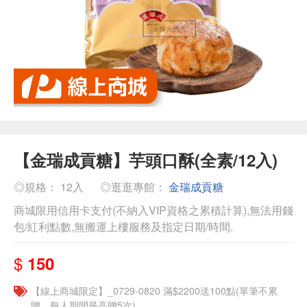
【金瑞成貢糖】芋頭口酥(全素/12入)
◎規格： 12入
◎逛逛專館：
金瑞成貢糖
商城限用信用卡支付(不納入VIP資格之累積計算),無法用錢
包/紅利點數,無搬運上樓服務及指定日期/時間.
$
150
【線上商城限定】_0729-0820 滿$2200送100點(單筆不累
贈，每人期間最高贈5次)