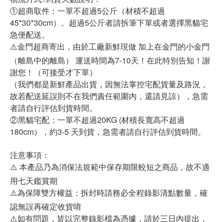
①超商取件：一單不超過5公斤（材積不超過
45*30*30cm）。超過5公斤者請拆筆下單或者選擇黑貓宅
急便配送。
⚠️金門超商寄出，由於工廠新鮮現做 加上在金門的小金門
（離島中的離島） 運送時間為7-10天！在此特別告知！謝
謝您！（可接受才下單）
（我們都是新鮮產品出貨，因無法掌控宅配貨量及路況，
故若配送延誤則不在我們責任範圍內，還請見諒），急需
者請自行評估到貨時間。
②黑貓宅配：一單不超過20KG (材積長寬高不超過
180cm），約3-5 天到貨，急需者請自行評估到貨時間。
注意事項：
⚠️ 本產品乃為消保法規範中保存期限較短之商品，故不適
用七天鑑賞期
⚠️為保障雙方權益：拆封時請務必全程錄影清點數量，確
認無誤再確定收貨唷
⚠️如有問題，皆以完整錄影檔為憑據，請於三日內提出，