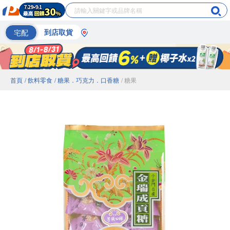
宅配
到店取貨
首頁
/ 飲料零食
/ 糖果．巧克力．口香糖
/ 糖果