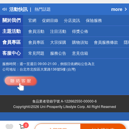
得獎公告
活動快訊
more
熱門話題
銀行優惠
關於我們
官網
促銷目錄
分店資訊
保險服務
偏遠地區配送
詐騙網頁！請小心！
主題活動
會員活動
注目活動
得獎公佈
會員專區
會員專區
大宗採購
購物須知
會員服務條款
隱
客服中心
常見問題
服務公告
意見信箱
服務時間：
週一至週日 09:00-21:00，例假日依網站公告為主
公司地址：
台北市北投區大業路136號5樓 (台灣)
食品業者登錄字號 A-122662550-00000-6
Copyright©2026 Uni-Prosperity Lifestyle Corp. All Right Reserved
0