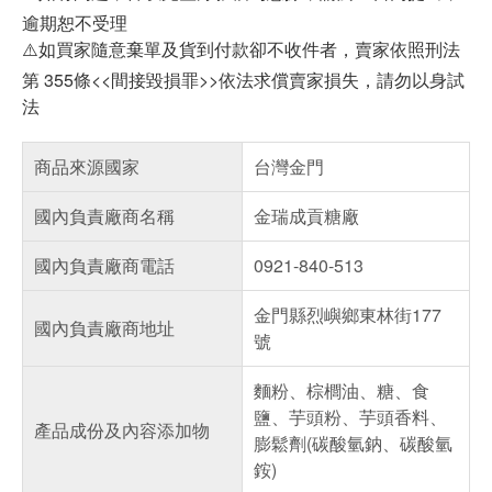
逾期恕不受理
⚠️如買家隨意棄單及貨到付款卻不收件者，賣家依照刑法
第 355條<<間接毀損罪>>依法求償賣家損失，請勿以身試
法
商品來源國家
台灣金門
國內負責廠商名稱
金瑞成貢糖廠
國內負責廠商電話
0921-840-513
金門縣烈嶼鄉東林街177
國內負責廠商地址
號
麵粉、棕櫚油、糖、食
鹽、芋頭粉、芋頭香料、
產品成份及內容添加物
膨鬆劑(碳酸氫鈉、碳酸氫
銨)