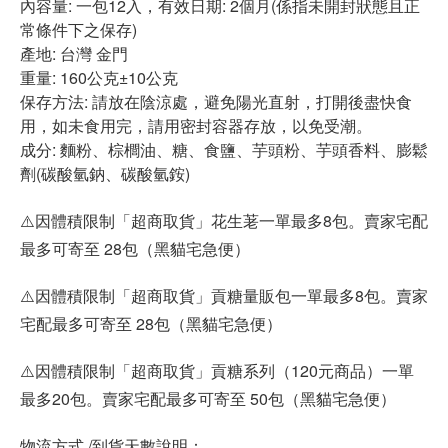
內容量: 一包12入，有效日期: 2個月(係指未開封狀態且正
常條件下之保存)
產地: 台灣 金門
重量: 160公克±10公克
保存方法: 請放在陰涼處，避免陽光直射，打開後盡快食
用，如未食用完，請用密封容器存放，以免受潮。
成分: 麵粉、棕櫚油、糖、食鹽、芋頭粉、芋頭香料、膨鬆
劑(碳酸氫鈉、碳酸氫銨)
⚠️因體積限制「超商取貨」花生荖一單最多8包。賣家宅配
最多可寄至 28包（黑貓宅急便）
⚠️因體積限制「超商取貨」貢糖量販包一單最多8包。賣家
宅配最多可寄至 28包（黑貓宅急便）
⚠️因體積限制「超商取貨」貢糖系列（120元商品）一單
最多20包。賣家宅配最多可寄至 50包（黑貓宅急便）
物流方式 /到貨天數說明：