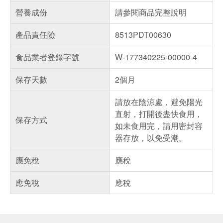
營養成份
請參閱商品完整說明
產品責任險
8513PDT00630
食品業者登錄字號
W-177340225-00000-4
保存天數
2個月
請放在陰涼處，避免陽光
直射，打開後盡快食用，
保存方式
如未食用完，請用密封容
器存放，以免受潮。
應免稅
應稅
應免稅
應稅
偏遠地區配送
詐騙網頁！請小心！