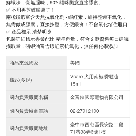
鮮蝦味，毫無腥味，90%貓咪願意直接舔食。
✅ 不用再剪破膠囊了！
南極磷蝦富含天然抗氧化劑 - 蝦紅素，維持整罐不氧化，
無需做成膠囊，直接按壓，方便餵食！不會氧化堵住瓶口
✅ 產品標示 清楚明瞭
包裝詳細標示專業配比 精準劑量，符合文獻資料每日建議
攝取量，磷蝦油富含蝦紅素抗氧化，無任何化學添加
商品來源國家
美國
Vcare 犬用南極磷蝦油
樣式(多規)
15ml
國內負責廠商名稱
金富錸國際寵物有限公司
國內負責廠商電話
02-27912100
臺中市西屯區長安路二段
國內負責廠商地址
71巷33弄6號1樓