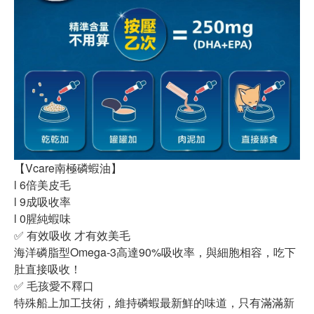
【Vcare南極磷蝦油】
l 6倍美皮毛
l 9成吸收率
l 0腥純蝦味
✅ 有效吸收 才有效美毛
海洋磷脂型Omega-3高達90%吸收率，與細胞相容，吃下
肚直接吸收！
✅ 毛孩愛不釋口
特殊船上加工技術，維持磷蝦最新鮮的味道，只有滿滿新