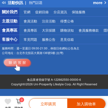
活動快訊
more
熱門話題
銀行優惠
關於我們
官網
促銷目錄
分店資訊
保險服務
偏遠地區配送
詐騙網頁！請小心！
主題活動
會員活動
注目活動
得獎公佈
會員專區
會員專區
大宗採購
購物須知
會員服務條款
隱
客服中心
常見問題
服務公告
意見信箱
服務時間：
週一至週日 09:00-21:00，例假日依網站公告為主
公司地址：
台北市北投區大業路136號5樓 (台灣)
食品業者登錄字號 A-122662550-00000-6
Copyright©2026 Uni-Prosperity Lifestyle Corp. All Right Reserved
0
立即購買
加入購物車
收藏
購物車