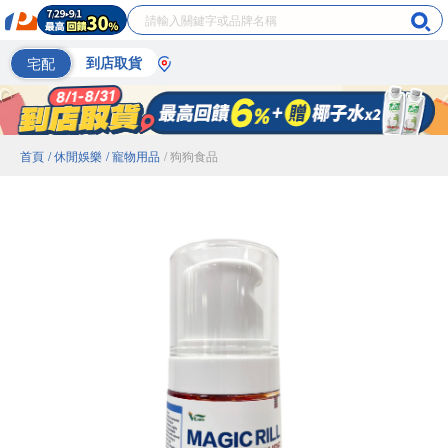
宅配
到店取貨
首頁
/ 休閒娛樂
/ 寵物用品
/ 狗狗食品