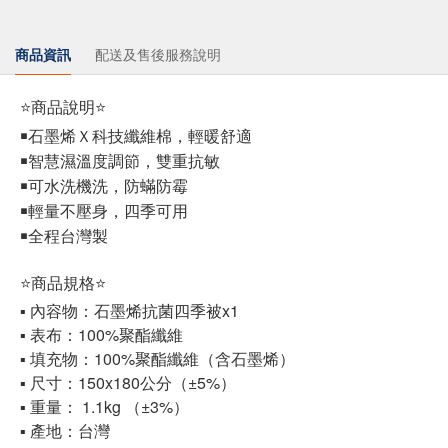
商品資訊
配送及售後服務說明
⭐商品說明⭐
￭石墨烯Ｘ科技纖維棉，輕暖舒適
￭智慧濕溫度調節，雙重抗敏
￭可水洗機洗，防蟎防霉
￭輕量不壓身，四季可用
￭全程台灣製
⭐商品規格⭐
▪ 內容物：石墨烯抗菌四季被x1
▪ 表布：100%聚酯纖維
▪ 填充物：100%聚酯纖維（含石墨烯）
▪ 尺寸：150x180公分（±5%）
▪ 重量： 1.1kg （±3%）
▪ 產地：台灣