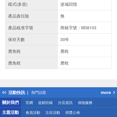
樣式(多規)
迷城回憶
產品責任險
無
產品核准字號
商檢字號：M38103
保存天數
30年
應免稅
應稅
應免稅
應稅
偏遠地區配送
詐騙網頁！請小心！
得獎公告
活動快訊
more
熱門話題
銀行優惠
關於我們
官網
促銷目錄
分店資訊
保險服務
偏遠地區配送
詐騙網頁！請小心！
主題活動
會員活動
注目活動
得獎公佈