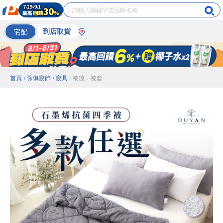
宅配
到店取貨
首頁
/ 傢俱寢飾
/ 寢具
/ 被毯．被套