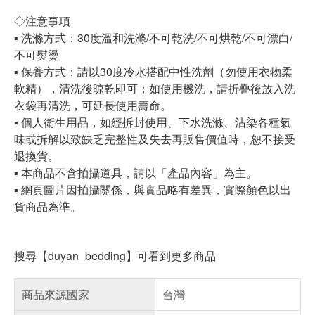
◇注意事項
▪ 洗滌方式：30度溫和洗滌/不可乾洗/不可烘乾/不可漂白/
不可熨燙
▪ 保養方式：請以30度冷水搭配中性洗劑（勿使用衣物柔
軟精），清洗後晾乾即可；如使用機洗，請折疊後放入洗
衣袋再清洗，可延長使用壽命。
▪ 個人衛生用品，如經拆封使用、下水洗滌、沾染各種氣
味或拆解以致缺乏完整性及失去再販售價值時，恕不接受
退換貨。
▪ 本商品不含拍攝道具，請以「產品內容」為主。
▪ 網頁圖片因拍攝關係，與實品略有差異，實際顏色以出
貨商品為準。
搜尋【duyan_bedding】可看到更多商品
商品來源國家
台灣