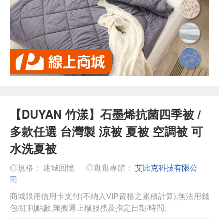
【DUYAN 竹漾】石墨烯抗菌四季被 /
多款任選 台灣製 涼被 夏被 空調被 可
水洗夏被
◎規格： 迷城回憶
◎逛逛專館：
艾比克科技有限公
司
商城限用信用卡支付(不納入VIP資格之累積計算),無法用錢
包/紅利點數,無搬運上樓服務及指定日期/時間.