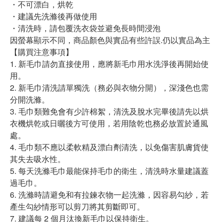
・不可漂白，烘乾
・建議先洗滌後再做使用
・清洗時，請包覆洗衣袋並避免長時間浸泡
因螢幕顯示不同，商品顏色與實品有些許誤.仍以實品為主
【購買注意事項】
1. 新毛巾請勿直接使用，應將新毛巾用水洗淨後再開始使
用。
2. 新毛巾清洗請單獨洗（務必與衣物分開），深淺色也需
分開洗滌。
3. 毛巾類難免會有少許棉絮，清洗及脫水完畢後請先以烘
衣機烘乾或日曬後方可使用，若用陰乾也務必放置於通風
處。
4. 毛巾類不應以柔軟精及漂白劑清洗，以免傷害肌膚貨使
其失去吸水性。
5. 每天洗滌毛巾最能保持毛巾的衛生，清洗時水量建議蓋
過毛巾。
6. 洗滌時請避免和有拉鍊衣物一起洗滌，因容易勾紗，若
產生勾紗情形可以剪刀將其剪斷即可。
7. 建議每 2 個月汰換新毛巾以保持衛生。