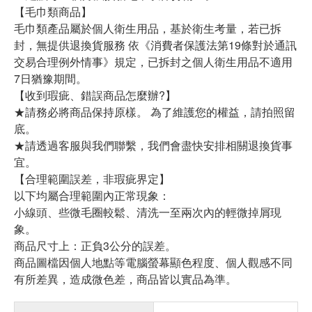
【毛巾類商品】
毛巾類產品屬於個人衛生用品，基於衛生考量，若已拆
封，無提供退換貨服務 依《消費者保護法第19條對於通訊
交易合理例外情事》規定，已拆封之個人衛生用品不適用
7日猶豫期間。
【收到瑕疵、錯誤商品怎麼辦?】
★請務必將商品保持原樣。 為了維護您的權益，請拍照留
底。
★請透過客服與我們聯繫，我們會盡快安排相關退換貨事
宜。
【合理範圍誤差，非瑕疵界定】
以下均屬合理範圍內正常現象：
小線頭、些微毛圈較鬆、清洗一至兩次內的輕微掉屑現
象。
商品尺寸上：正負3公分的誤差。
商品圖檔因個人地點等電腦螢幕顯色程度、個人觀感不同
有所差異，造成微色差，商品皆以實品為準。