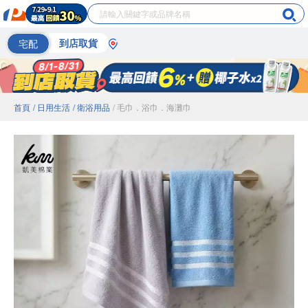
宅配
到店取貨
首頁
/ 日用生活
/ 衛浴用品
/ 毛巾．浴巾．海灘巾