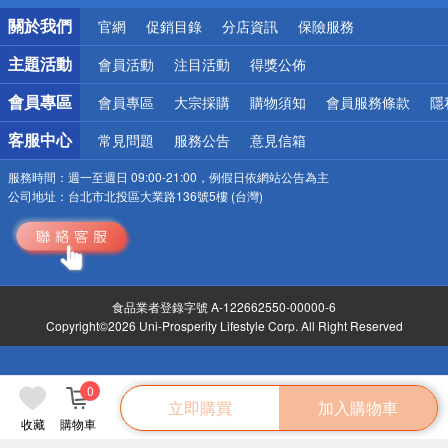
銀行優惠
關於我們
官網
促銷目錄
分店資訊
保險服務
偏遠地區配送
詐騙網頁！請小心！
主題活動
會員活動
注目活動
得獎公佈
會員專區
會員專區
大宗採購
購物須知
會員服務條款
隱
客服中心
常見問題
服務公告
意見信箱
服務時間：
週一至週日 09:00-21:00，例假日依網站公告為主
公司地址：
台北市北投區大業路136號5樓 (台灣)
食品業者登錄字號 A-122662550-00000-6
Copyright©2026 Uni-Prosperity Lifestyle Corp. All Right Reserved
0
立即購買
加入購物車
收藏
購物車