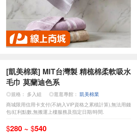
[凱美棉業] MIT台灣製 精梳棉柔軟吸水
毛巾 莫蘭迪色系
◎規格： 多入組
◎逛逛專館：
凱美棉業
商城限用信用卡支付(不納入VIP資格之累積計算),無法用錢
包/紅利點數,無搬運上樓服務及指定日期/時間.
$
$
280 ~
540