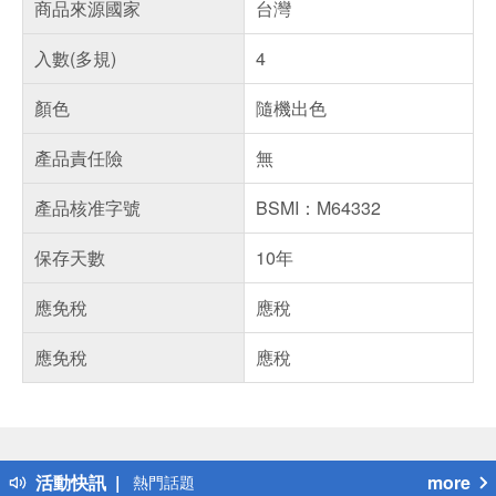
商品來源國家
台灣
入數(多規)
4
顏色
隨機出色
產品責任險
無
產品核准字號
BSMI：M64332
保存天數
10年
應免稅
應稅
應免稅
應稅
偏遠地區配送
詐騙網頁！請小心！
得獎公告
活動快訊
more
熱門話題