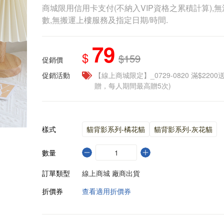
商城限用信用卡支付(不納入VIP資格之累積計算),無
數,無搬運上樓服務及指定日期/時間.
79
$
$159
促銷價
促銷活動
【線上商城限定】_0729-0820 滿$2200
贈，每人期間最高贈5次)
樣式
貓背影系列-橘花貓
貓背影系列-灰花貓
數量
訂單類型
線上商城 廠商出貨
折價券
查看適用折價券