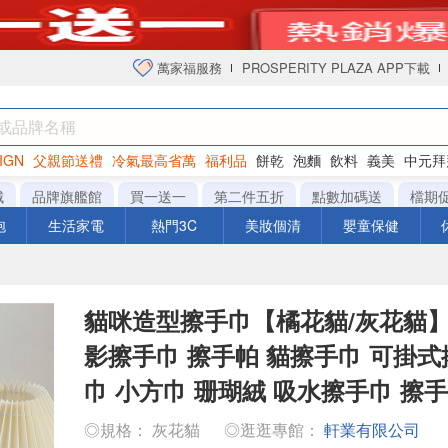
萬家福服務
PROSPERITY PLAZA APP下載
IGN
父親節送禮
冷氣最高省萬
福利品
餅乾
泡麵
飲料
義美
中元拜
衛生紙
城
品牌旗艦館
買一送一
第二件五折
點數加碼送
檔期
泡
生活家電
熱門3C
美妝個清
嬰童保健
貓咪造型擦手巾【橘花貓/灰花貓】
影擦手巾 擦手帕 貓擦手巾 可掛式
巾 小方巾 珊瑚絨 吸水擦手巾 擦
◎規格： 灰花貓
◎逛逛專館：
軒業有限公司