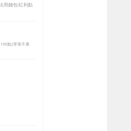
法用錢包/紅利點
送100點(單筆不累