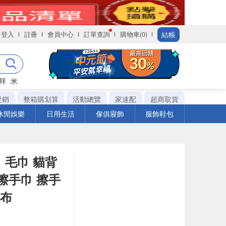
結帳
登入
註冊
會員中心
訂單查詢
購物車(0)
拜
米
促銷
整箱購划算
活動總覽
家速配
超商取貨
休閒娛樂
日用生活
傢俱寢飾
服飾鞋包
 毛巾 貓背
擦手巾 擦手
手布