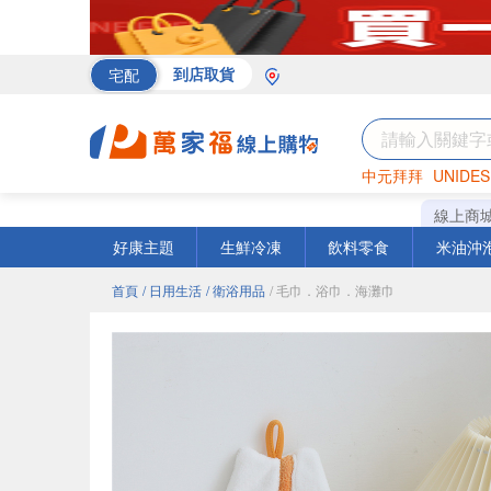
宅配
到店取貨
中元拜拜
UNIDES
罐頭
海苔
巧克力
線上商
好康主題
生鮮冷凍
飲料零食
米油沖
首頁
/ 日用生活
/ 衛浴用品
/ 毛巾．浴巾．海灘巾