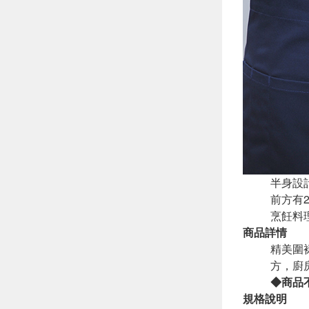
半身設
前方有
烹飪料
商品詳情
精美圍
方，廚
◆商品
規格說明