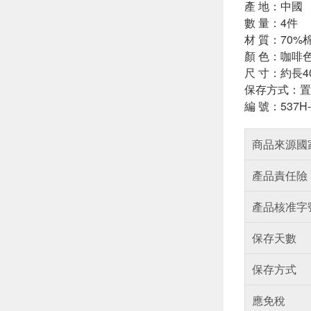
產 地：中國
數 量：4件
材 質：70%
顏 色：咖啡
尺 寸：約長40
保存方式：置
編 號：537H-
商品來源國
產品責任險
產品核准字
保存天數
保存方式
應免稅