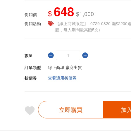
648
$
$1,000
促銷價
促銷活動
【線上商城限定】_0729-0820 滿$2200
贈，每人期間最高贈5次)
數量
訂單類型
線上商城 廠商出貨
折價券
查看適用折價券
立即購買
加