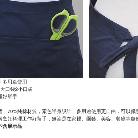
計多用途使用
2大口袋2小口袋
理好幫手
裙，70%純棉材質，素色半身設計，多用途使用更自由，可以保
房烹飪料理工作好幫手，無論是在家裡、園藝、美容、餐廳等處
不含展示品