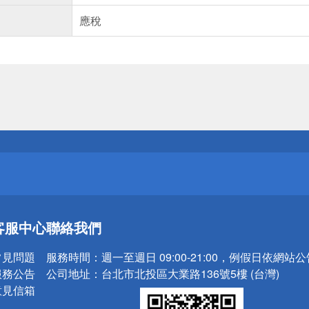
應稅
送
請小心！
送
客服中心
聯絡我們
請小心！
常見問題
服務時間：
週一至週日 09:00-21:00，例假日依網站
服務公告
公司地址：
台北市北投區大業路136號5樓 (台灣)
意見信箱