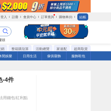
結帳
登入
註冊
會員中心
訂單查詢
購物車(0)
罐頭
促銷
整箱購划算
活動總覽
家速配
超商取貨
休閒娛樂
日用生活
傢俱寢飾
服飾鞋包
色-4件
法用錢包/紅利點