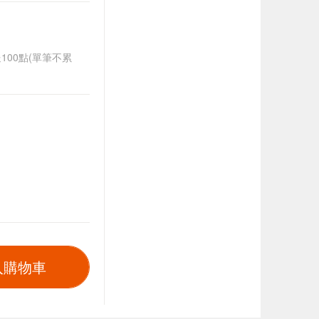
送100點(單筆不累
入購物車