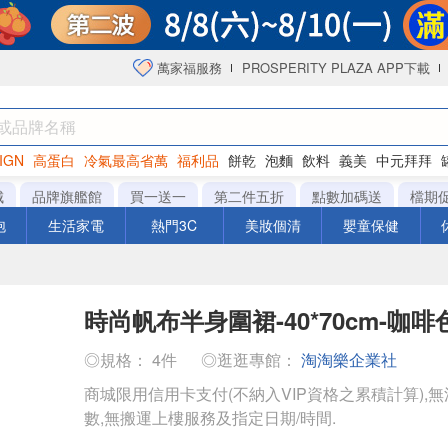
萬家福服務
PROSPERITY PLAZA APP下載
IGN
高蛋白
冷氣最高省萬
福利品
餅乾
泡麵
飲料
義美
中元拜拜
咖啡
城
品牌旗艦館
買一送一
第二件五折
點數加碼送
檔期
泡
生活家電
熱門3C
美妝個清
嬰童保健
時尚帆布半身圍裙-40*70cm-咖啡
◎規格： 4件
◎逛逛專館：
淘淘樂企業社
商城限用信用卡支付(不納入VIP資格之累積計算),無
數,無搬運上樓服務及指定日期/時間.