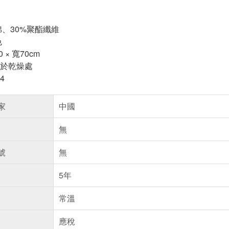
棉、30%聚酯纖維
色
 × 寬70cm
於乾燥處
4
家
中國
無
號
無
5年
常溫
應稅