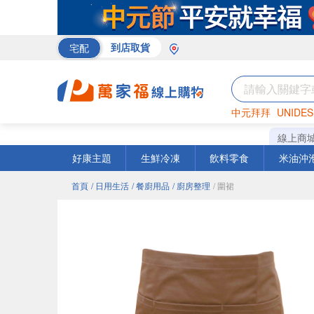
宅配
到店取貨
中元拜拜
UNIDES
米
巧克力
衛生紙
線上商
好康主題
生鮮冷凍
飲料零食
米油沖
首頁
/ 日用生活
/ 餐廚用品
/ 廚房整理
/ 圍裙