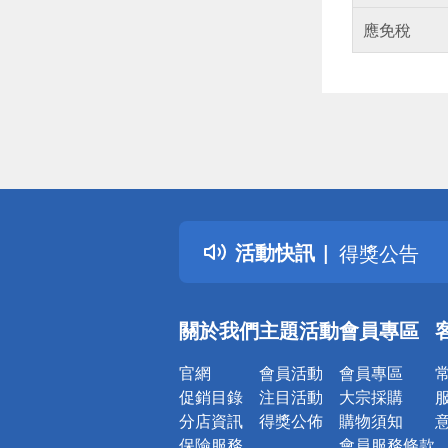
應免稅
偏遠地區配
詐騙網頁！
得獎公告
活動快訊
熱門話題
銀行優惠
偏遠地區配
關於我們
主題活動
會員專區
詐騙網頁！
官網
會員活動
會員專區
促銷目錄
注目活動
大宗採購
分店資訊
得獎公佈
購物須知
保險服務
會員服務條款