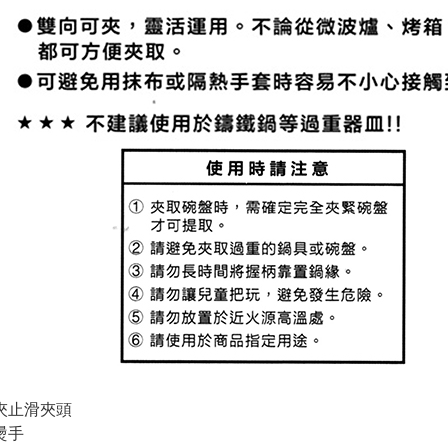
夾止滑夾頭
燙手