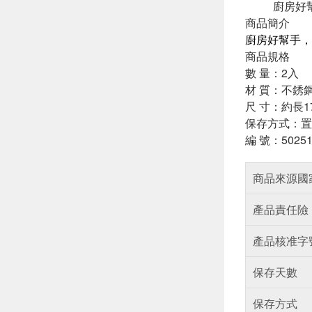
廚房好
商品簡介
廚房好幫手，
商品規格
數 量：2入
材 質：不銹鋼4
尺 寸：約長17 
保存方式：置
編 號：50251
商品來源國
產品責任險
產品核准字
保存天數
保存方式