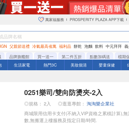
萬家福服務
PROSPERITY PLAZA APP下載
IGN
父親節送禮
冷氣最高省萬
福利品
餅乾
泡麵
飲料
中元拜拜
義
衛生紙
城
品牌旗艦館
買一送一
第二件五折
點數加碼送
檔期
泡
生活家電
熱門3C
美妝個清
嬰童保健
0251樂司/雙向防燙夾-2入
◎規格： 2入
◎逛逛專館：
淘淘樂企業社
商城限用信用卡支付(不納入VIP資格之累積計算),無
數,無搬運上樓服務及指定日期/時間.