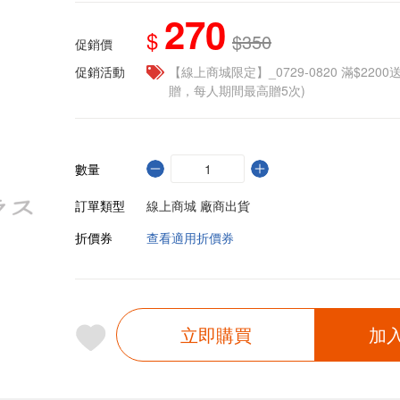
270
$
$350
促銷價
促銷活動
【線上商城限定】_0729-0820 滿$2200
贈，每人期間最高贈5次)
數量
訂單類型
線上商城 廠商出貨
折價券
查看適用折價券
立即購買
加