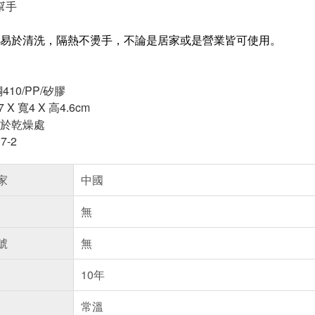
幫手
易於清洗，隔熱不燙手，不論是居家或是營業皆可使用。
10/PP/矽膠
X 寬4 X 高4.6cm
於乾燥處
7-2
家
中國
無
號
無
10年
常溫