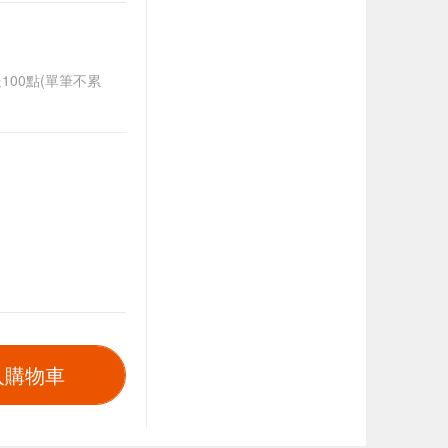
送100點(單筆不累
入購物車