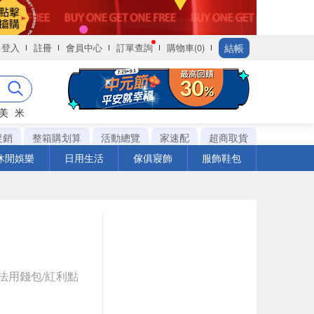
結帳
登入
註冊
會員中心
訂單查詢
購物車(0)
美
米
促銷
整箱購划算
活動總覽
家速配
超商取貨
休閒娛樂
日用生活
傢俱寢飾
服飾鞋包
法用錢包/紅利點