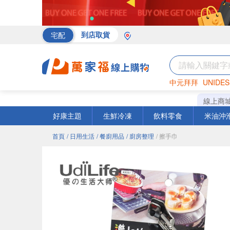
宅配
到店取貨
中元拜拜
UNIDES
海苔
巧克力
罐頭
線上商
好康主題
生鮮冷凍
飲料零食
米油沖
首頁
/ 日用生活
/ 餐廚用品
/ 廚房整理
/ 擦手巾