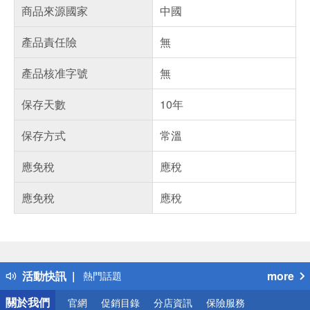
商品來源國家
中國
產品責任險
無
產品核准字號
無
保存天數
10年
保存方式
常溫
應免稅
應稅
應免稅
應稅
偏遠地區配送
詐騙網頁！請小心！
得獎公告
活動快訊
more
熱門話題
銀行優惠
關於我們
官網
促銷目錄
分店資訊
保險服務
偏遠地區配送