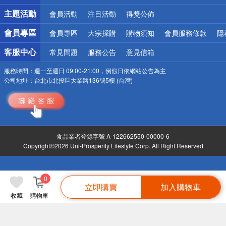
詐騙網頁！請小心！
主題活動
會員活動
注目活動
得獎公佈
會員專區
會員專區
大宗採購
購物須知
會員服務條款
隱
客服中心
常見問題
服務公告
意見信箱
服務時間：
週一至週日 09:00-21:00，例假日依網站公告為主
公司地址：
台北市北投區大業路136號5樓 (台灣)
食品業者登錄字號 A-122662550-00000-6
Copyright©2026 Uni-Prosperity Lifestyle Corp. All Right Reserved
0
立即購買
加入購物車
收藏
購物車