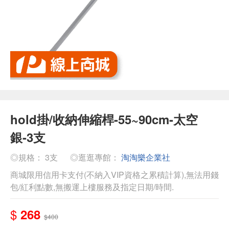
hold掛/收納伸縮桿-55~90cm-太空
銀-3支
◎規格： 3支
◎逛逛專館：
淘淘樂企業社
商城限用信用卡支付(不納入VIP資格之累積計算),無法用錢
包/紅利點數,無搬運上樓服務及指定日期/時間.
$
268
$400