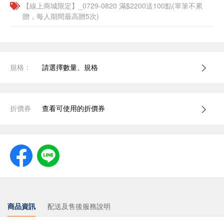
【線上商城限定】_0729-0820 滿$2200送100點(單筆不累
贈，每人期間最高贈5次)
規格：
請選擇數量、規格
折價券
查看可使用的折價券
商品資訊
配送及售後服務說明