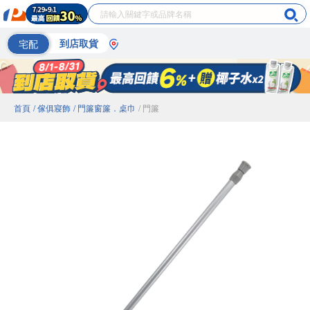
宅配
到店取貨
首頁
/ 傢俱寢飾
/ 門簾窗簾．桌巾
/ 門簾