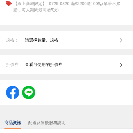
【線上商城限定】_0729-0820 滿$2200送100點(單筆不累
贈，每人期間最高贈5次)
規格：
請選擇數量、規格
折價券
查看可使用的折價券
商品資訊
配送及售後服務說明