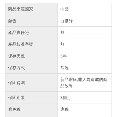
商品來源國家
中國
顏色
百搭綠
產品責任險
無
產品核准字號
無
保存天數
5年
保存方式
常溫
新品瑕疵,非人為造成的商
保固範圍
品故障
保固期限
3個月
應免稅
應稅