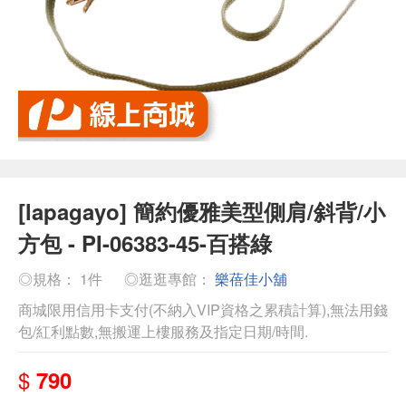
[lapagayo] 簡約優雅美型側肩/斜背/小
方包 - PI-06383-45-百搭綠
◎規格： 1件
◎逛逛專館：
樂蓓佳小舖
商城限用信用卡支付(不納入VIP資格之累積計算),無法用錢
包/紅利點數,無搬運上樓服務及指定日期/時間.
$
790