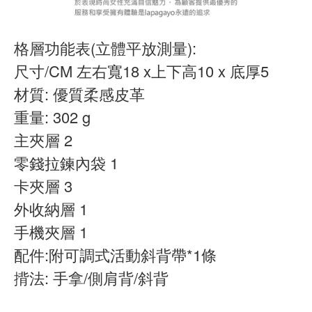
格層功能表(立體平放測量):
尺寸/CM 左右寬18 x上下高10 x 底厚5
材質: 優質柔感皮革
重量: 302 g
主夾層 2
零錢拉鍊內袋 1
卡夾層 3
外收納層 1
手機夾層 1
配件:附可調式活動斜背帶*1條
揹法: 手拿/側肩背/斜背