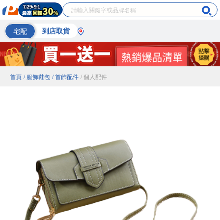
宅配
到店取貨
首頁
/ 服飾鞋包
/ 首飾配件
/ 個人配件