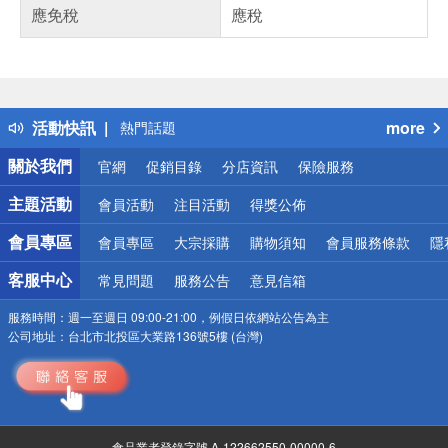
應免稅
應稅
偏遠地區配送
詐騙網頁！請小心！
得獎公告
活動快訊
more
熱門話題
銀行優惠
關於我們
官網
促銷目錄
分店資訊
保險服務
偏遠地區配送
詐騙網頁！請小心！
主題活動
會員活動
注目活動
得獎公佈
會員專區
會員專區
大宗採購
購物須知
會員服務條款
隱
客服中心
常見問題
服務公告
意見信箱
服務時間：
週一至週日 09:00-21:00，例假日依網站公告為主
公司地址：
台北市北投區大業路136號5樓 (台灣)
食品業者登錄字號 A-122662550-00000-6