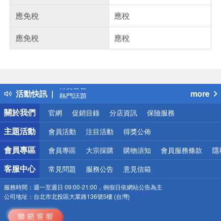
應免稅
應稅
應免稅
應稅
偏遠地區配送
詐騙網頁！請小心！
得獎公告
活動快訊
more
熱門話題
銀行優惠
關於我們
官網
促銷目錄
分店資訊
保險服務
偏遠地區配送
詐騙網頁！請小心！
主題活動
會員活動
注目活動
得獎公佈
會員專區
會員專區
大宗採購
購物須知
會員服務條款
隱
客服中心
常見問題
服務公告
意見信箱
服務時間：
週一至週日 09:00-21:00，例假日依網站公告為主
公司地址：
台北市北投區大業路136號5樓 (台灣)