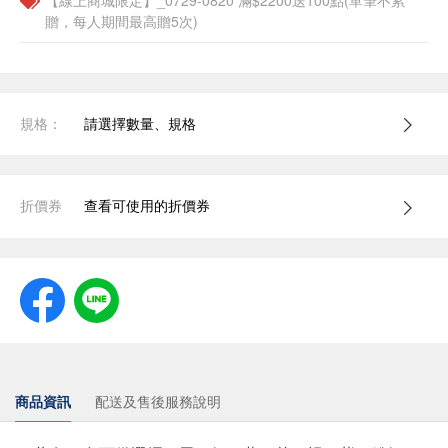
【線上商城限定】_0729-0820 滿$2200送100點(單筆不累
贈，每人期間最高贈5次)
規格：
請選擇數量、規格
折價券
查看可使用的折價券
商品資訊
配送及售後服務說明