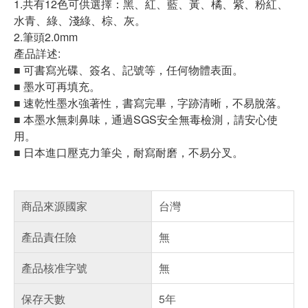
1.共有12色可供選擇：黑、紅、藍、黃、橘、紫、粉紅、
水青、綠、淺綠、棕、灰。
2.筆頭2.0mm
產品詳述:
■ 可書寫光碟、簽名、記號等，任何物體表面。
■ 墨水可再填充。
■ 速乾性墨水強著性，書寫完畢，字跡清晰，不易脫落。
■ 本墨水無刺鼻味，通過SGS安全無毒檢測，請安心使
用。
■ 日本進口壓克力筆尖，耐寫耐磨，不易分叉。
商品來源國家
台灣
產品責任險
無
產品核准字號
無
保存天數
5年