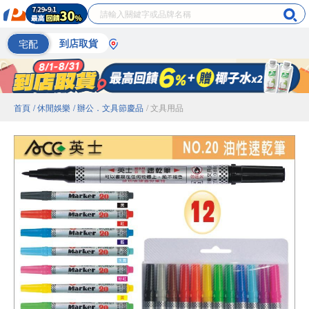
宅配
到店取貨
首頁
/ 休閒娛樂
/ 辦公．文具節慶品
/ 文具用品