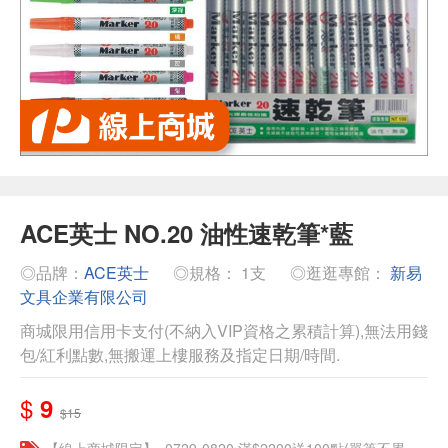
ACE英士 NO.20 油性速乾筆*藍
◎品牌：
ACE英士
◎規格： 1支
◎逛逛專館：
新易
文具企業有限公司
商城限用信用卡支付(不納入VIP資格之累積計算),無法用錢
包/紅利點數,無搬運上樓服務及指定日期/時間.
$
9
$15