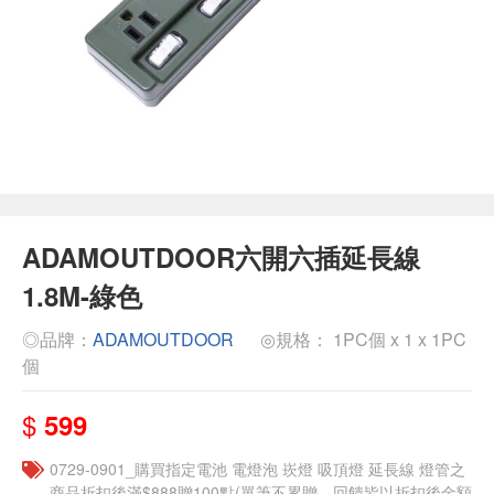
ADAMOUTDOOR六開六插延長線
1.8M-綠色
◎品牌：
ADAMOUTDOOR
◎規格： 1PC個 x 1 x 1PC
個
$
599
0729-0901_購買指定電池 電燈泡 崁燈 吸頂燈 延長線 燈管之
商品折扣後滿$888贈100點(單筆不累贈，回饋皆以折扣後金額