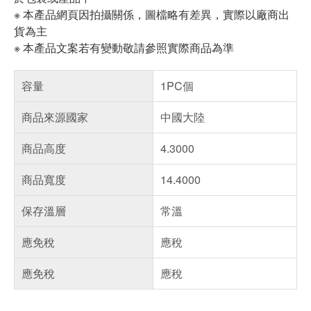
※ 本產品網頁因拍攝關係，圖檔略有差異，實際以廠商出
貨為主
※ 本產品文案若有變動敬請參照實際商品為準
容量
1PC個
商品來源國家
中國大陸
商品高度
4.3000
商品寬度
14.4000
保存溫層
常溫
應免稅
應稅
應免稅
應稅
偏遠地區配送