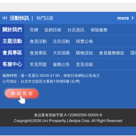
詐騙網頁！請小心！
得獎公告
活動快訊
more
熱門話題
銀行優惠
關於我們
官網
促銷目錄
分店資訊
保險服務
偏遠地區配送
詐騙網頁！請小心！
主題活動
會員活動
注目活動
得獎公佈
會員專區
會員專區
大宗採購
購物須知
會員服務條款
隱
客服中心
常見問題
服務公告
意見信箱
服務時間：
週一至週日 09:00-21:00，例假日依網站公告為主
公司地址：
台北市北投區大業路136號5樓 (台灣)
食品業者登錄字號 A-122662550-00000-6
Copyright©2026 Uni-Prosperity Lifestyle Corp. All Right Reserved