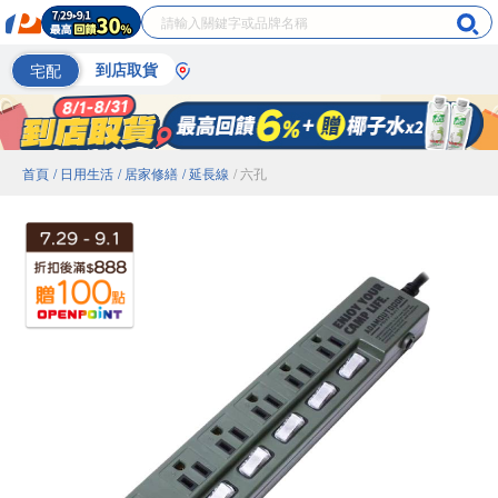
宅配
到店取貨
首頁
/ 日用生活
/ 居家修繕
/ 延長線
/ 六孔