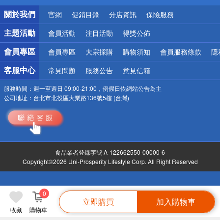
銀行優惠
關於我們
官網
促銷目錄
分店資訊
保險服務
偏遠地區配送
詐騙網頁！請小心！
主題活動
會員活動
注目活動
得獎公佈
會員專區
會員專區
大宗採購
購物須知
會員服務條款
隱
客服中心
常見問題
服務公告
意見信箱
服務時間：
週一至週日 09:00-21:00，例假日依網站公告為主
公司地址：
台北市北投區大業路136號5樓 (台灣)
食品業者登錄字號 A-122662550-00000-6
Copyright©2026 Uni-Prosperity Lifestyle Corp. All Right Reserved
0
立即購買
加入購物車
收藏
購物車