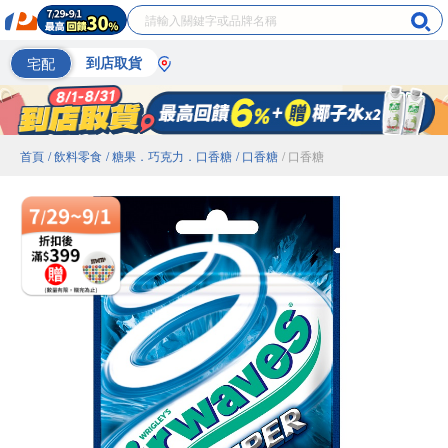
宅配
到店取貨
首頁
/ 飲料零食
/ 糖果．巧克力．口香糖
/ 口香糖
/ 口香糖