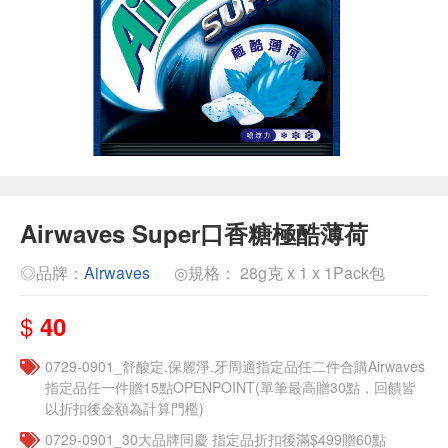
Airwaves Super口香糖極酷薄荷
◎品牌：
Airwaves
◎規格： 28g克 x 1 x 1Pack包
$
40
0729-0901_舒酸定.保麗淨.牙周適指定品任二件合購Airwaves
指定品任一件贈15點OPENPOINT(單筆最高贈30點，回饋皆
以折扣後金額為計算門檻)
0729-0901_30大品牌同慶 指定品折扣後滿$499贈60點