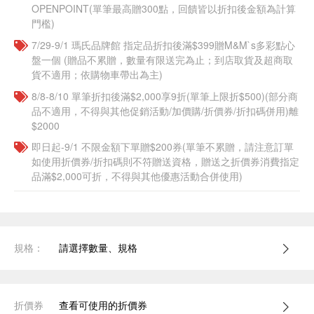
OPENPOINT(單筆最高贈300點，回饋皆以折扣後金額為計算
門檻)
7/29-9/1 瑪氏品牌館 指定品折扣後滿$399贈M&M`s多彩點心
盤一個​ (贈品不累贈，數量有限送完為止；到店取貨及超商取
貨不適用；依購物車帶出為主)
8/8-8/10 單筆折扣後滿$2,000享9折(單筆上限折$500)(部分商
品不適用，不得與其他促銷活動/加價購/折價券/折扣碼併用)離
$2000
即日起-9/1 不限金額下單贈$200券(單筆不累贈，請注意訂單
如使用折價券/折扣碼則不符贈送資格，贈送之折價券消費指定
品滿$2,000可折，不得與其他優惠活動合併使用)
規格：
請選擇數量、規格
折價券
查看可使用的折價券