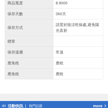
商品寬度
8.9000
保存天數
360天
請置於陰涼乾燥處,避免陽
保存方式
光直射
標章
保存溫層
常溫
應免稅
應稅
應免稅
應稅
偏遠地區配送
詐騙網頁！請小心！
得獎公告
活動快訊
more
熱門話題