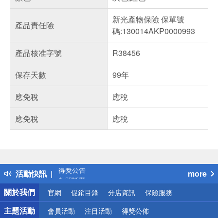
新光產物保險 保單號
產品責任險
碼:130014AKP0000993
產品核准字號
R38456
保存天數
99年
應免稅
應稅
應免稅
應稅
偏遠地區配送
詐騙網頁！請小心！
得獎公告
活動快訊
more
熱門話題
銀行優惠
關於我們
官網
促銷目錄
分店資訊
保險服務
偏遠地區配送
詐騙網頁！請小心！
主題活動
會員活動
注目活動
得獎公佈