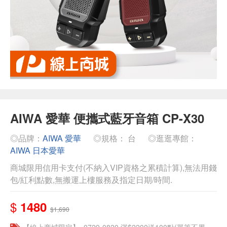
AIWA 愛華 便攜式藍牙音箱 CP-X30
◎品牌：
AIWA 愛華
◎規格： 台
◎逛逛專館：
AIWA 日本愛華
商城限用信用卡支付(不納入VIP資格之累積計算),無法用錢
包/紅利點數,無搬運上樓服務及指定日期/時間.
$
1480
$1,690