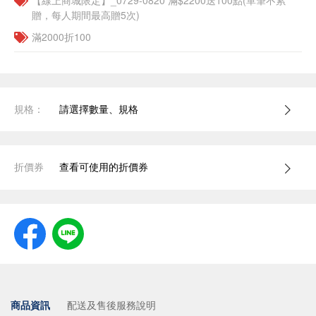
【線上商城限定】_0729-0820 滿$2200送100點(單筆不累
贈，每人期間最高贈5次)
滿2000折100
規格：
請選擇數量、規格
折價券
查看可使用的折價券
商品資訊
配送及售後服務說明