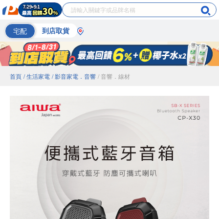
宅配
到店取貨
首頁
/ 生活家電
/ 影音家電．音響
/ 音響．線材