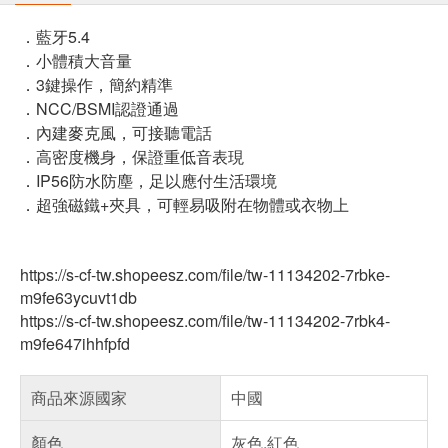
．藍牙5.4
．小體積大音量
．3鍵操作，簡約精準
．NCC/BSMI認證通過
．內建麥克風，可接聽電話
．高密度機身，保證重低音表現
．IP56防水防塵，足以應付生活環境
．超強磁鐵+夾具，可輕易吸附在物體或衣物上
https://s-cf-tw.shopeesz.com/file/tw-11134202-7rbke-
m9fe63ycuvt1db
https://s-cf-tw.shopeesz.com/file/tw-11134202-7rbk4-
m9fe647ihhfpfd
商品來源國家
中國
顏色
灰色,紅色