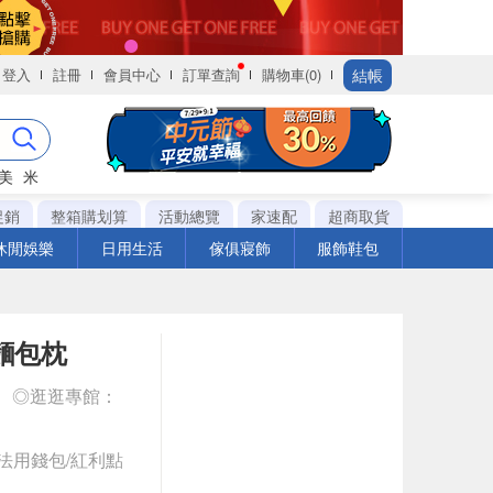
結帳
登入
註冊
會員中心
訂單查詢
購物車(0)
美
米
促銷
整箱購划算
活動總覽
家速配
超商取貨
休閒娛樂
日用生活
傢俱寢飾
服飾鞋包
小麵包枕
◎逛逛專館：
法用錢包/紅利點