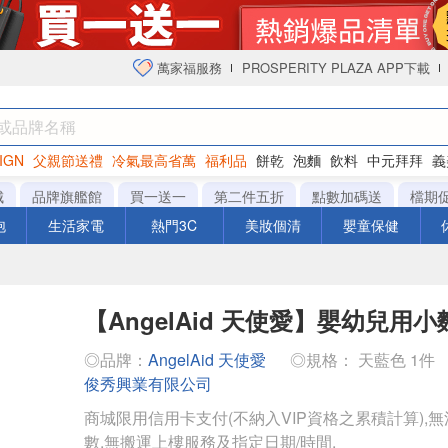
萬家福服務
PROSPERITY PLAZA APP下載
IGN
父親節送禮
冷氣最高省萬
福利品
餅乾
泡麵
飲料
中元拜拜
義
衛生紙
城
品牌旗艦館
買一送一
第二件五折
點數加碼送
檔期
泡
生活家電
熱門3C
美妝個清
嬰童保健
【AngelAid 天使愛】嬰幼兒用
◎品牌：
AngelAid 天使愛
◎規格： 天藍色 1件
俊秀興業有限公司
商城限用信用卡支付(不納入VIP資格之累積計算),無
數,無搬運上樓服務及指定日期/時間.