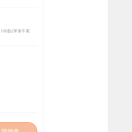
送100點(單筆不累
入購物車