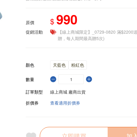
990
$
原價
促銷活動
【線上商城限定】_0729-0820 滿$2200
贈，每人期間最高贈5次)
顏色
天藍色
粉紅色
數量
訂單類型
線上商城 廠商出貨
折價券
查看適用折價券
立即購買
加