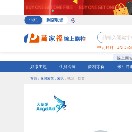
宅配
到店取貨
中元拜拜
UNIDES
海苔
巧克力
罐頭
線上商
好康主題
生鮮冷凍
飲料零食
米油沖
首頁
/ 傢俱寢飾
/ 寢具
/ 枕頭．枕套