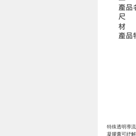
特殊透明導流
凝膠囊可紓解