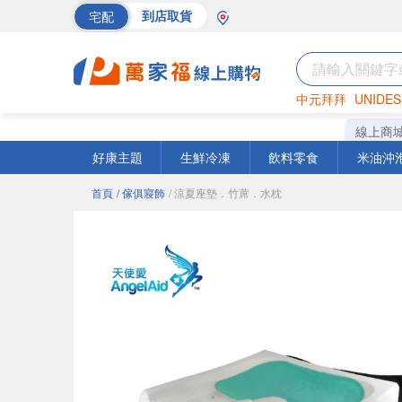
宅配
到店取貨
中元拜拜
UNIDES
巧克力
罐頭
海苔
線上商
好康主題
生鮮冷凍
飲料零食
米油沖
首頁
/ 傢俱寢飾
/ 涼夏座墊．竹蓆．水枕