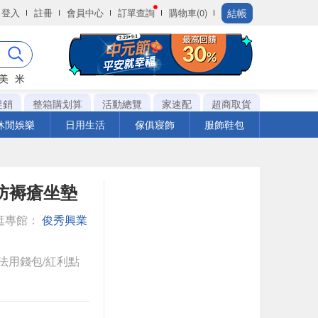
結帳
登入
註冊
會員中心
訂單查詢
購物車(0)
美
米
促銷
整箱購划算
活動總覽
家速配
超商取貨
休閒娛樂
日用生活
傢俱寢飾
服飾鞋包
型防褥瘡坐墊
逛專館：
俊秀興業
法用錢包/紅利點