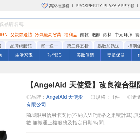
萬家福服務
PROSPERITY PLAZA APP下載
IGN
父親節送禮
冷氣最高省萬
福利品
餅乾
泡麵
飲料
中元拜拜
義
洋芋片
城
品牌旗艦館
買一送一
第二件五折
點數加碼送
檔期
泡
生活家電
熱門3C
美妝個清
嬰童保健
【AngelAid 天使愛】改良複合
◎品牌：
AngelAid 天使愛
◎規格： 1件
◎逛
有限公司
商城限用信用卡支付(不納入VIP資格之累積計算),無
數,無搬運上樓服務及指定日期/時間.