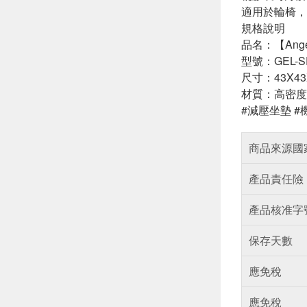
適用於輪椅，
規格說明
品名：【Ang
型號：GEL-S
尺寸：43X4
材質：高密度
#減壓坐墊 #
商品來源國
產品責任險
產品核准字
保存天數
應免稅
應免稅