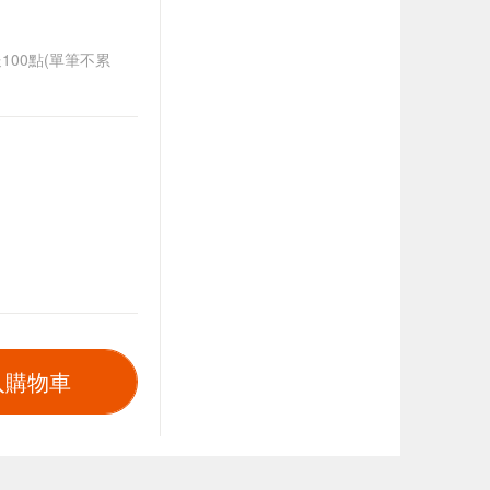
送100點(單筆不累
入購物車