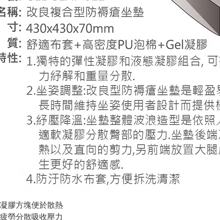
凝膠方塊便於散熱
疲勞分散吸收壓力