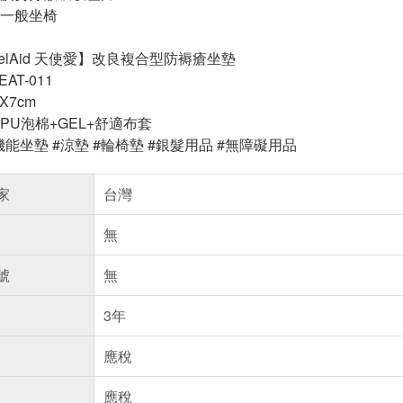
一般坐椅
elAid 天使愛】改良複合型防褥瘡坐墊
EAT-011
3X7cm
PU泡棉+GEL+舒適布套
機能坐墊 #涼墊 #輪椅墊 #銀髮用品 #無障礙用品
家
台灣
無
號
無
3年
應稅
應稅