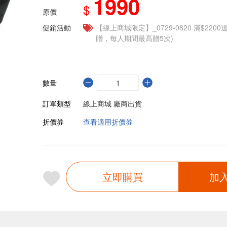
1990
$
原價
促銷活動
【線上商城限定】_0729-0820 滿$2200
贈，每人期間最高贈5次)
數量
訂單類型
線上商城 廠商出貨
折價券
查看適用折價券
立即購買
加