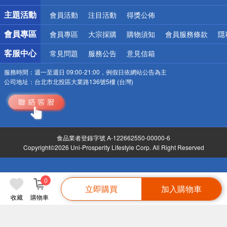
詐騙網頁！請小心！
主題活動
會員活動
注目活動
得獎公佈
會員專區
會員專區
大宗採購
購物須知
會員服務條款
隱
客服中心
常見問題
服務公告
意見信箱
服務時間：
週一至週日 09:00-21:00，例假日依網站公告為主
公司地址：
台北市北投區大業路136號5樓 (台灣)
食品業者登錄字號 A-122662550-00000-6
Copyright©2026 Uni-Prosperity Lifestyle Corp. All Right Reserved
0
立即購買
加入購物車
收藏
購物車