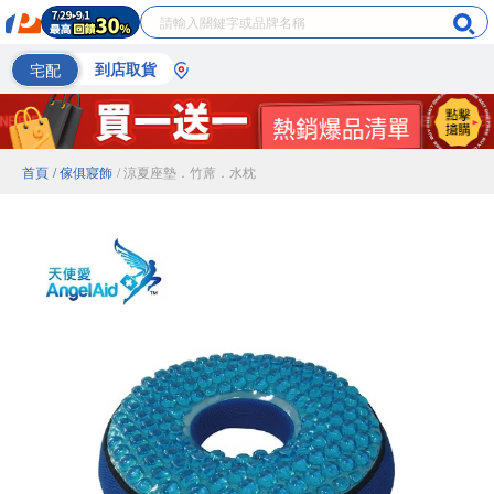
宅配
到店取貨
首頁
/ 傢俱寢飾
/ 涼夏座墊．竹蓆．水枕