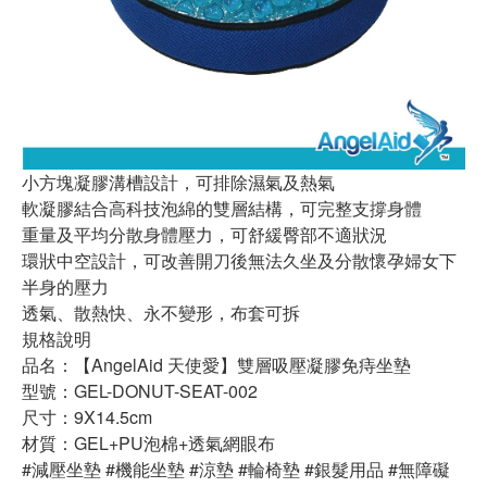
小方塊凝膠溝槽設計，可排除濕氣及熱氣
軟凝膠結合高科技泡綿的雙層結構，可完整支撐身體
重量及平均分散身體壓力，可舒緩臀部不適狀況
環狀中空設計，可改善開刀後無法久坐及分散懷孕婦女下
半身的壓力
透氣、散熱快、永不變形，布套可拆
規格說明
品名：【AngelAid 天使愛】雙層吸壓凝膠免痔坐墊
型號：GEL-DONUT-SEAT-002
尺寸：9X14.5cm
材質：GEL+PU泡棉+透氣網眼布
#減壓坐墊 #機能坐墊 #涼墊 #輪椅墊 #銀髮用品 #無障礙