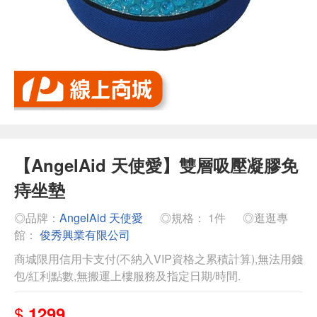
【AngelAid 天使愛】雙層吸壓凝膠免
痔坐墊
◎品牌：
AngelAid 天使愛
◎規格： 1件
◎逛逛專
館：
俊秀興業有限公司
商城限用信用卡支付(不納入VIP資格之累積計算),無法用錢
包/紅利點數,無搬運上樓服務及指定日期/時間.
$
1299