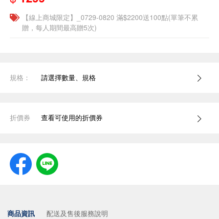
【線上商城限定】_0729-0820 滿$2200送100點(單筆不累
贈，每人期間最高贈5次)
規格：
請選擇數量、規格
折價券
查看可使用的折價券
商品資訊
配送及售後服務說明