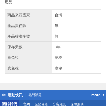
用品
商品來源國家
台灣
產品責任險
無
產品核准字號
無
保存天數
3年
應免稅
應稅
應免稅
應稅
偏遠地區配送
詐騙網頁！請小心！
得獎公告
活動快訊
more
熱門話題
銀行優惠
關於我們
官網
促銷目錄
分店資訊
保險服務
偏遠地區配送