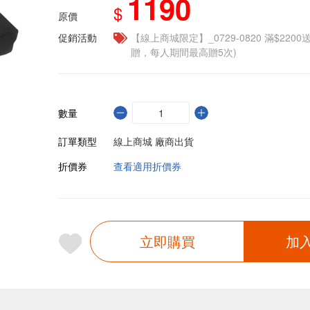
1190
$
原價
促銷活動
【線上商城限定】_0729-0820 滿$2200
贈，每人期間最高贈5次)
數量
訂單類型
線上商城 廠商出貨
折價券
查看適用折價券
立即購買
加