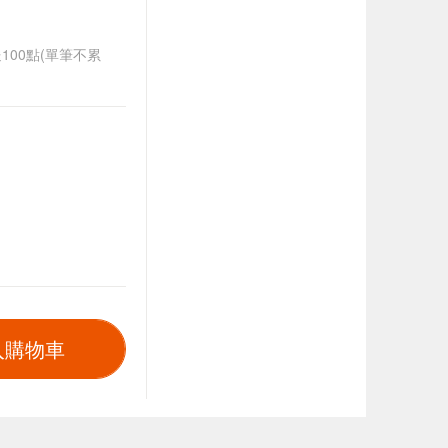
送100點(單筆不累
入購物車