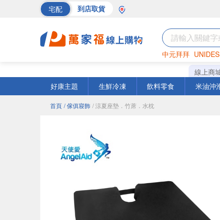
宅配
到店取貨
中元拜拜
UNIDES
巧克力
罐頭
海苔
線上商
好康主題
生鮮冷凍
飲料零食
米油沖
首頁
/ 傢俱寢飾
/ 涼夏座墊．竹蓆．水枕