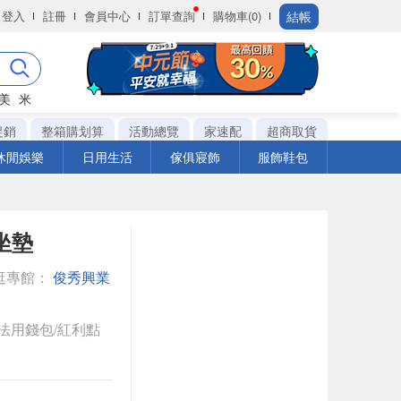
結帳
登入
註冊
會員中心
訂單查詢
購物車(0)
美
米
促銷
整箱購划算
活動總覽
家速配
超商取貨
休閒娛樂
日用生活
傢俱寢飾
服飾鞋包
坐墊
逛專館：
俊秀興業
法用錢包/紅利點