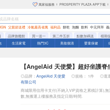
萬家福服務
PROSPERITY PLAZA APP下載
IGN
父親節送禮
冷氣最高省萬
福利品
餅乾
泡麵
飲料
中元拜拜
義
洋芋片
城
品牌旗艦館
買一送一
第二件五折
點數加碼送
檔期
泡
生活家電
熱門3C
美妝個清
嬰童保健
【AngelAid 天使愛】超好坐護脊
◎品牌：
AngelAid 天使愛
◎規格： 1件
◎逛
有限公司
商城限用信用卡支付(不納入VIP資格之累積計算),無
數,無搬運上樓服務及指定日期/時間.