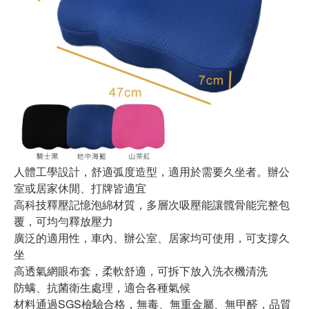
人體工學設計，舒適弧度造型，適用於需要久坐者。辦公
室或居家休閒、打牌皆適宜
高科技釋壓記憶泡綿材質，多層次吸壓能讓髖骨能完整包
覆，可均勻釋放壓力
廣泛的適用性，車內、辦公室、居家均可使用，可支撐久
坐
高透氣網眼布套，柔軟舒適，可拆下放入洗衣機清洗
防螨、抗菌衛生處理，適合各種氣候
材料通過SGS檢驗合格，無毒、無重金屬、無甲醛，品質