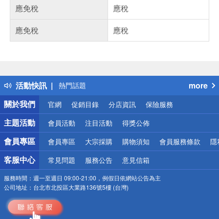
應免稅
應稅
應免稅
應稅
偏遠地區配送
詐騙網頁！請小心！
得獎公告
活動快訊
more
熱門話題
銀行優惠
關於我們
官網
促銷目錄
分店資訊
保險服務
偏遠地區配送
詐騙網頁！請小心！
主題活動
會員活動
注目活動
得獎公佈
會員專區
會員專區
大宗採購
購物須知
會員服務條款
隱
客服中心
常見問題
服務公告
意見信箱
服務時間：
週一至週日 09:00-21:00，例假日依網站公告為主
公司地址：
台北市北投區大業路136號5樓 (台灣)