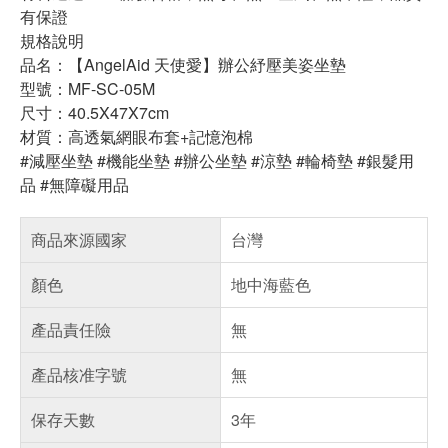
有保證
規格說明
品名：【AngelAid 天使愛】辦公紓壓美姿坐墊
型號：MF-SC-05M
尺寸：40.5X47X7cm
材質：高透氣網眼布套+記憶泡棉
#減壓坐墊 #機能坐墊 #辦公坐墊 #涼墊 #輪椅墊 #銀髮用
品 #無障礙用品
商品來源國家
台灣
顏色
地中海藍色
產品責任險
無
產品核准字號
無
保存天數
3年