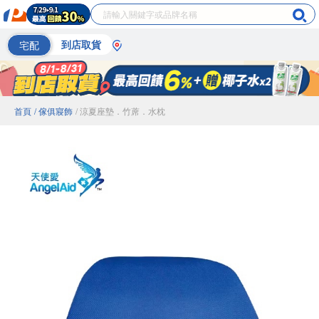
宅配
到店取貨
首頁
/ 傢俱寢飾
/ 涼夏座墊．竹蓆．水枕