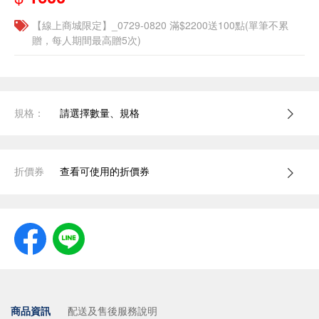
【線上商城限定】_0729-0820 滿$2200送100點(單筆不累
贈，每人期間最高贈5次)
規格：
請選擇數量、規格
折價券
查看可使用的折價券
商品資訊
配送及售後服務說明