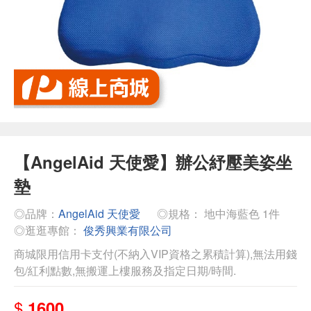
【AngelAid 天使愛】辦公紓壓美姿坐
墊
◎品牌：
AngelAid 天使愛
◎規格： 地中海藍色 1件
◎逛逛專館：
俊秀興業有限公司
商城限用信用卡支付(不納入VIP資格之累積計算),無法用錢
包/紅利點數,無搬運上樓服務及指定日期/時間.
$
1600