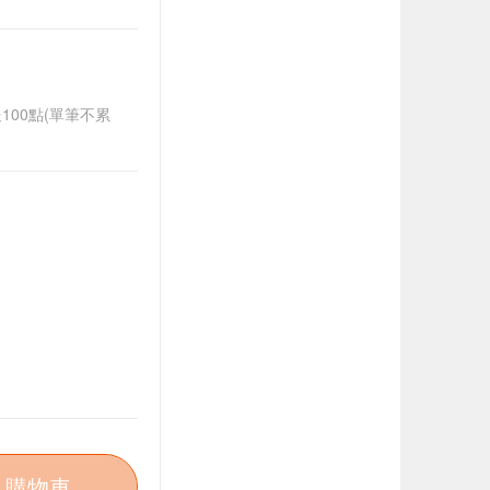
送100點(單筆不累
入購物車