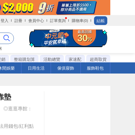
結帳
登入
註冊
會員中心
訂單查詢
購物車(0)
米
促銷
整箱購划算
活動總覽
家速配
超商取貨
休閒娛樂
日用生活
傢俱寢飾
服飾鞋包
靠墊
◎逛逛專館：
法用錢包/紅利點