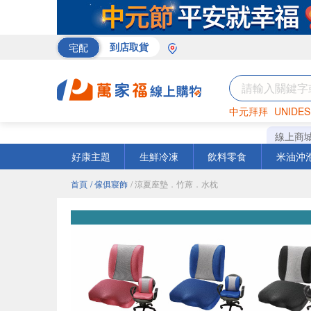
宅配
到店取貨
中元拜拜
UNIDES
巧克力
罐頭
咖啡
線上商
好康主題
生鮮冷凍
飲料零食
米油沖
首頁
/ 傢俱寢飾
/ 涼夏座墊．竹蓆．水枕