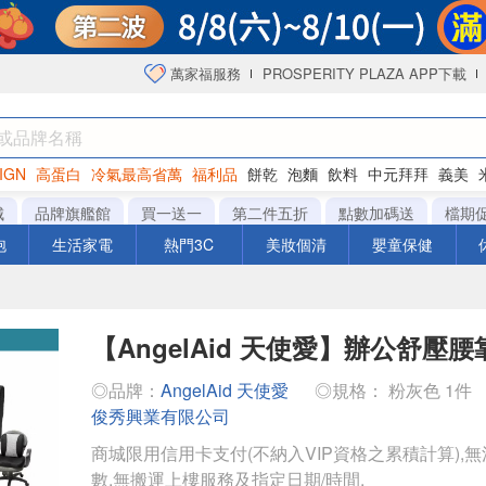
萬家福服務
PROSPERITY PLAZA APP下載
IGN
高蛋白
冷氣最高省萬
福利品
餅乾
泡麵
飲料
中元拜拜
義美
海苔
城
品牌旗艦館
買一送一
第二件五折
點數加碼送
檔期
泡
生活家電
熱門3C
美妝個清
嬰童保健
【AngelAid 天使愛】辦公舒壓腰
◎品牌：
AngelAid 天使愛
◎規格： 粉灰色 1件
俊秀興業有限公司
商城限用信用卡支付(不納入VIP資格之累積計算),無
數,無搬運上樓服務及指定日期/時間.