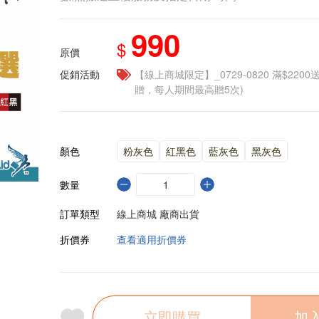
990
$
原價
促銷活動
【線上商城限定】_0729-0820 滿$2200
贈，每人期間最高贈5次)
顏色
粉灰色
紅黑色
藍灰色
黑灰色
數量
訂單類型
線上商城 廠商出貨
折價券
查看適用折價券
立即購買
加