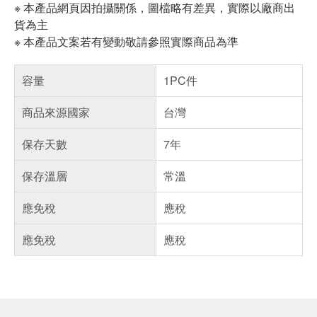
※ 本產品網頁因拍攝關係，圖檔略有差異，實際以廠商出
貨為主
※ 本產品文案若有變動敬請參照實際商品為準
容量
1PC件
商品來源國家
台灣
保存天數
7年
保存溫層
常溫
應免稅
應稅
應免稅
應稅
偏遠地區配送
詐騙網頁！請小心！