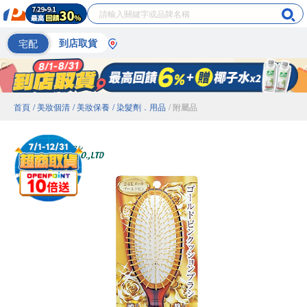
宅配
到店取貨
首頁
/ 美妝個清
/ 美妝保養
/ 染髮劑．用品
/ 附屬品