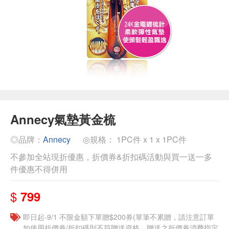
Annecy氣墊黃金梳
◎品牌：
Annecy
◎規格： 1PC件 x 1 x 1PC件
不參加全站現折優惠，折價券&折扣碼活動與買一送一多
件優惠不得併用
$
799
即日起-9/1 不限金額下單贈$200券(單筆不累贈，請注意訂單
如使用折價券/折扣碼則不符贈送資格，贈送之折價券消費指定