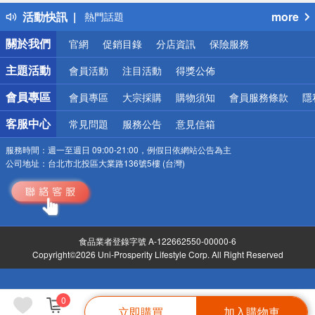
得獎公告
活動快訊
more
熱門話題
銀行優惠
關於我們
官網
促銷目錄
分店資訊
保險服務
偏遠地區配送
詐騙網頁！請小心！
主題活動
會員活動
注目活動
得獎公佈
會員專區
會員專區
大宗採購
購物須知
會員服務條款
隱
客服中心
常見問題
服務公告
意見信箱
服務時間：
週一至週日 09:00-21:00，例假日依網站公告為主
公司地址：
台北市北投區大業路136號5樓 (台灣)
食品業者登錄字號 A-122662550-00000-6
Copyright©2026 Uni-Prosperity Lifestyle Corp. All Right Reserved
0
立即購買
加入購物車