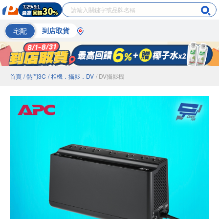
宅配
到店取貨
首頁
/ 熱門3C
/ 相機．攝影．DV
/ DV攝影機