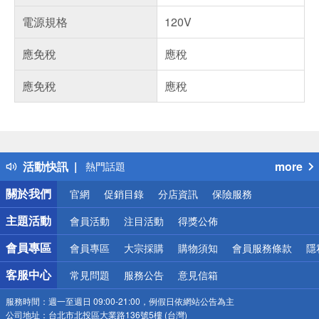
電源規格
120V
應免稅
應稅
應免稅
應稅
偏遠地區配送
詐騙網頁！請小心！
得獎公告
活動快訊
more
熱門話題
銀行優惠
關於我們
官網
促銷目錄
分店資訊
保險服務
偏遠地區配送
詐騙網頁！請小心！
主題活動
會員活動
注目活動
得獎公佈
會員專區
會員專區
大宗採購
購物須知
會員服務條款
隱
客服中心
常見問題
服務公告
意見信箱
服務時間：
週一至週日 09:00-21:00，例假日依網站公告為主
公司地址：
台北市北投區大業路136號5樓 (台灣)