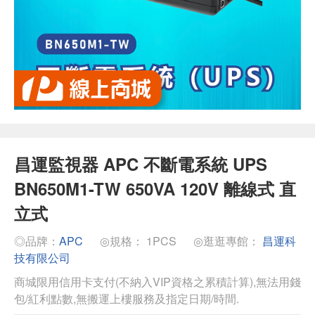
昌運監視器 APC 不斷電系統 UPS
BN650M1-TW 650VA 120V 離線式 直
立式
◎品牌：
APC
◎規格： 1PCS
◎逛逛專館：
昌運科
技有限公司
商城限用信用卡支付(不納入VIP資格之累積計算),無法用錢
包/紅利點數,無搬運上樓服務及指定日期/時間.