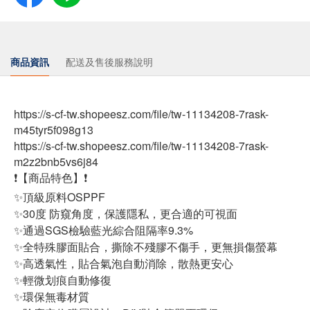
商品資訊
配送及售後服務說明
https://s-cf-tw.shopeesz.com/file/tw-11134208-7rask-
m45tyr5f098g13
https://s-cf-tw.shopeesz.com/file/tw-11134208-7rask-
m2z2bnb5vs6j84
❗【商品特色】❗
✨頂級原料OSPPF
✨30度 防窺角度，保護隱私，更合適的可視面
✨通過SGS檢驗藍光綜合阻隔率9.3%
✨全特殊膠面貼合，撕除不殘膠不傷手，更無損傷螢幕
✨高透氣性，貼合氣泡自動消除，散熱更安心
✨輕微划痕自動修復
✨環保無毒材質