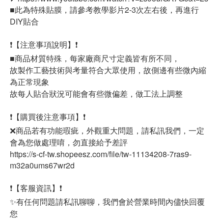
■此為特殊貼膜，請參考教學影片2-3次左右後，再進行
DIY貼合
❗【注意事項說明】❗
■商品材質特殊，每家廠商尺寸定義皆有所不同，
故製作工藝技術與考量符合大眾使用，故側邊有些微內縮
為正常現象
故每人貼合狀況可能會有些微偏差，做工法上調整
❗【購買後注意事項】❗
❌商品若有功能瑕疵，外觀重大問題，請私訊我們，一定
會為您做處理唷，勿直接給予差評
https://s-cf-tw.shopeesz.com/file/tw-11134208-7ras9-
m32a0ums67wr2d
❗【客服資訊】❗
✨有任何問題請私訊聊聊，我們會於營業時間內儘快回覆
您