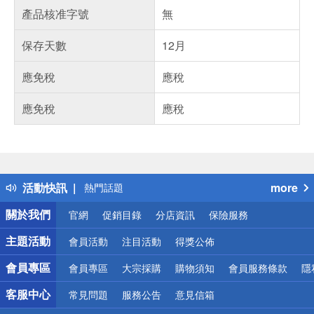
產品核准字號
無
保存天數
12月
應免稅
應稅
應免稅
應稅
偏遠地區配送
詐騙網頁！請小心！
得獎公告
活動快訊
more
熱門話題
銀行優惠
關於我們
官網
促銷目錄
分店資訊
保險服務
偏遠地區配送
詐騙網頁！請小心！
主題活動
會員活動
注目活動
得獎公佈
會員專區
會員專區
大宗採購
購物須知
會員服務條款
隱
客服中心
常見問題
服務公告
意見信箱