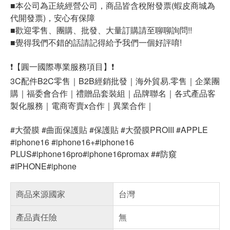
■本公司為正統經營公司，商品皆含稅附發票(蝦皮商城為
代開發票)，安心有保障
■歡迎零售、團購、批發、大量訂購請至聊聊詢問!!
■覺得我們不錯的話請記得給予我們一個好評唷!
❗【圓一國際專業服務項目】❗
3C配件B2C零售｜B2B經銷批發｜海外貿易.零售｜企業團
購｜福委會合作｜禮贈品套裝組｜品牌聯名｜各式產品客
製化服務｜電商寄賣x合作｜異業合作｜
#大螢膜 #曲面保護貼 #保護貼 #大螢膜PROIII #APPLE
#iphone16 #iphone16+#iphone16
PLUS#iphone16pro#iphone16promax ##防窺
#IPHONE#iphone
商品來源國家
台灣
產品責任險
無