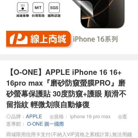
【O-ONE】APPLE iPhone 16 16+
16pro max『磨砂防窺螢膜PRO』磨
砂螢幕保護貼 30度防窺+護眼 順滑不
留指紋 輕微划痕自動修復
◎品牌：
APPLE
◎規格： iphone 16 pro max
◎逛
逛專館：
O-ONE 圓一國際
商城限用信用卡支付(不納入VIP資格之累積計算),無法用錢