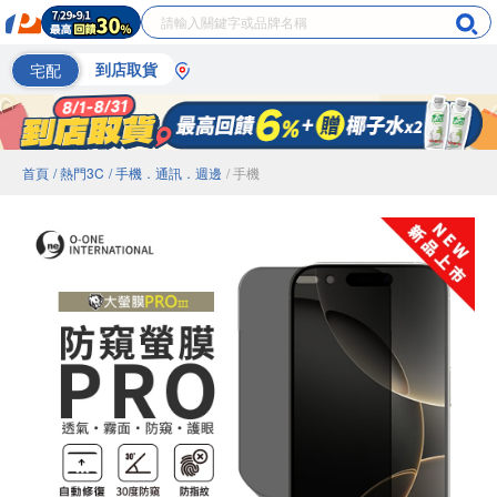
宅配
到店取貨
首頁
/ 熱門3C
/ 手機．通訊．週邊
/ 手機