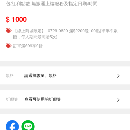
包/紅利點數,無搬運上樓服務及指定日期/時間.
$
1000
【線上商城限定】_0729-0820 滿$2200送100點(單筆不累
贈，每人期間最高贈5次)
訂單滿699享9折
規格：
請選擇數量、規格
折價券
查看可使用的折價券