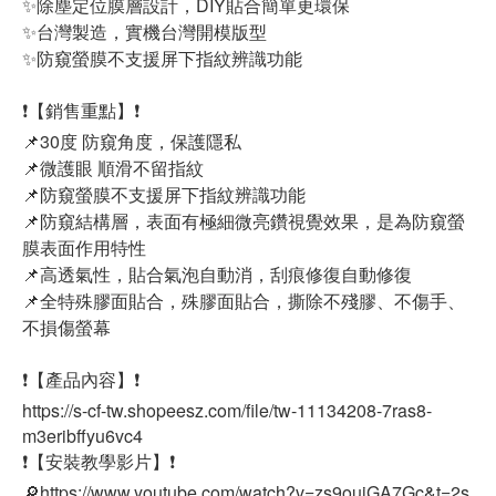
✨除塵定位膜層設計，DIY貼合簡單更環保
✨台灣製造，實機台灣開模版型
✨防窺螢膜不支援屏下指紋辨識功能
❗【銷售重點】❗
📌30度 防窺角度，保護隱私
📌微護眼 順滑不留指紋
📌防窺螢膜不支援屏下指紋辨識功能
📌防窺結構層，表面有極細微亮鑽視覺效果，是為防窺螢
膜表面作用特性
📌高透氣性，貼合氣泡自動消，刮痕修復自動修復
📌全特殊膠面貼合，殊膠面貼合，撕除不殘膠、不傷手、
不損傷螢幕
❗【產品內容】❗
https://s-cf-tw.shopeesz.com/file/tw-11134208-7ras8-
m3eribffyu6vc4
❗【安裝教學影片】❗
🔎https://www.youtube.com/watch?v=zs9ouiGA7Gc&t=2s