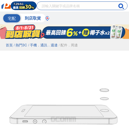
宅配
到店取貨
首頁
/ 熱門3C
/ 手機．通訊．週邊
/ 配件．周邊