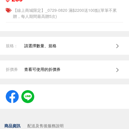
【線上商城限定】_0729-0820 滿$2200送100點(單筆不累
贈，每人期間最高贈5次)
規格：
請選擇數量、規格
折價券
查看可使用的折價券
商品資訊
配送及售後服務說明