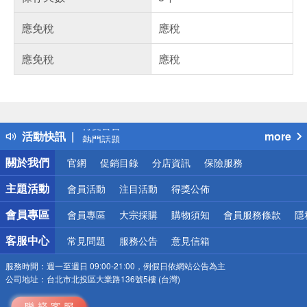
應免稅
應稅
應免稅
應稅
偏遠地區配送
詐騙網頁！請小心！
得獎公告
活動快訊
more
熱門話題
銀行優惠
關於我們
官網
促銷目錄
分店資訊
保險服務
偏遠地區配送
詐騙網頁！請小心！
主題活動
會員活動
注目活動
得獎公佈
會員專區
會員專區
大宗採購
購物須知
會員服務條款
隱
客服中心
常見問題
服務公告
意見信箱
服務時間：
週一至週日 09:00-21:00，例假日依網站公告為主
公司地址：
台北市北投區大業路136號5樓 (台灣)