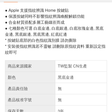
● Apple 支援指紋辨識 Home 按鍵貼
● 保護按鍵同時不影響指紋辨識喚醒解鎖功能
● 合金材質搭配多層工藝鑲崁而成
● 七種顏色可選 白底金邊, 白底銀邊, 白底玫瑰金邊, 黑底
金邊, 黑底銀邊, 黑底黑邊, 紅底紅邊
* 按鍵貼底部的白色指紋識別膜 請勿撕除
* 安裝後指紋辨識若不靈敏 請刪除原指紋資料 重新設定指
紋即可
商品來源國家
TW監製 CN生產
顏色
黑底金邊
產品責任險
無
產品核准字號
無
保存天數
3年