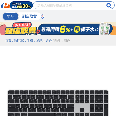
宅配
到店取貨
首頁
/ 熱門3C
/ 手機．通訊．週邊
/ 配件．周邊