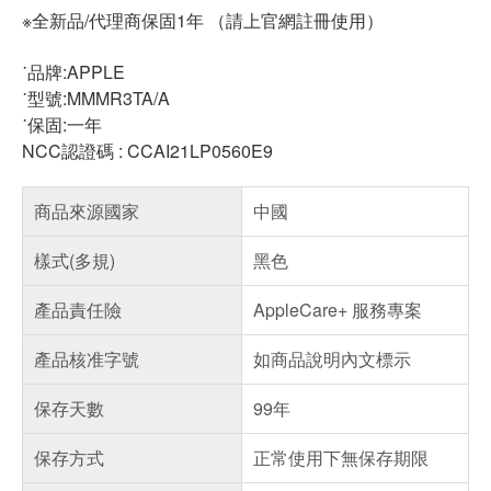
※全新品/代理商保固1年 （請上官網註冊使用）
˙品牌:APPLE
˙型號:MMMR3TA/A
˙保固:一年
NCC認證碼 : CCAI21LP0560E9
商品來源國家
中國
樣式(多規)
黑色
產品責任險
AppleCare+ 服務專案
產品核准字號
如商品說明內文標示
保存天數
99年
保存方式
正常使用下無保存期限