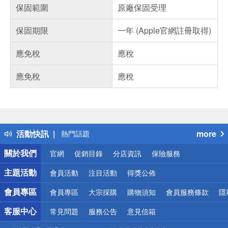
保固範圍
原廠保固受理
保固期限
一年 (Apple官網註冊取得)
應免稅
應稅
應免稅
應稅
偏遠地區配送
詐騙網頁！請小心！
得獎公告
活動快訊
more
熱門話題
銀行優惠
關於我們
官網
促銷目錄
分店資訊
保險服務
偏遠地區配送
詐騙網頁！請小心！
主題活動
會員活動
注目活動
得獎公佈
會員專區
會員專區
大宗採購
購物須知
會員服務條款
隱
客服中心
常見問題
服務公告
意見信箱