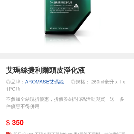
艾瑪絲捷利爾頭皮淨化液
◎品牌：
AROMASE艾瑪絲
◎規格： 260ml毫升 x 1 x
1PC瓶
不參加全站現折優惠，折價券&折扣碼活動與買一送一多
件優惠不得併用
$
350