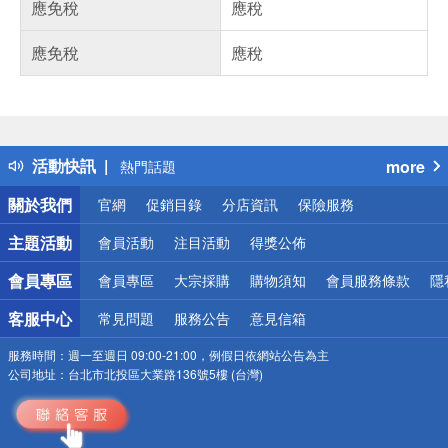
應免稅
應稅
應免稅
應稅
偏遠地區配送
詐騙網頁！請小心！
得獎公告
活動快訊
more
熱門話題
銀行優惠
關於我們
官網
促銷目錄
分店資訊
保險服務
偏遠地區配送
詐騙網頁！請小心！
主題活動
會員活動
注目活動
得獎公佈
會員專區
會員專區
大宗採購
購物須知
會員服務條款
隱
客服中心
常見問題
服務公告
意見信箱
服務時間：
週一至週日 09:00-21:00，例假日依網站公告為主
公司地址：
台北市北投區大業路136號5樓 (台灣)