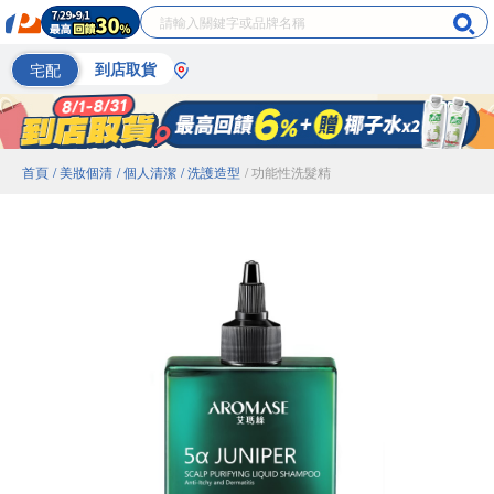
宅配
到店取貨
首頁
/ 美妝個清
/ 個人清潔
/ 洗護造型
/ 功能性洗髮精