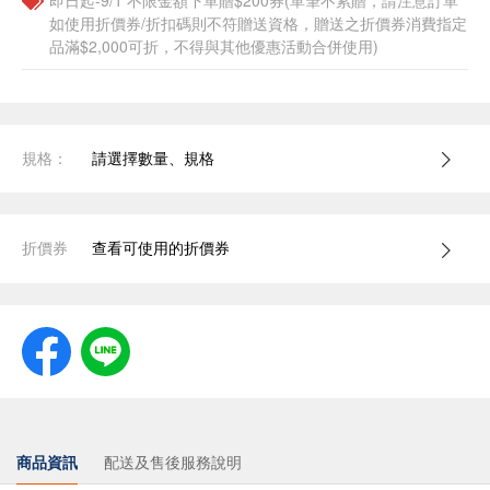
即日起-9/1 不限金額下單贈$200券(單筆不累贈，請注意訂單
如使用折價券/折扣碼則不符贈送資格，贈送之折價券消費指定
品滿$2,000可折，不得與其他優惠活動合併使用)
規格：
請選擇數量、規格
折價券
查看可使用的折價券
商品資訊
配送及售後服務說明