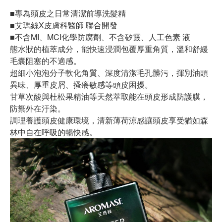
■專為頭皮之日常清潔前導洗髮精
■艾瑪絲X皮膚科醫師 聯合開發
■不含MI、MCI化學防腐劑、不含矽靈、人工色素 液
態水狀的植萃成分，能快速浸潤包覆厚重角質，溫和舒緩
毛囊阻塞的不適感。
超細小泡泡分子軟化角質、深度清潔毛孔髒污，揮別油頭
異味、厚重皮屑、搔癢敏感等頭皮困擾。
甘草次酸與杜松果精油等天然萃取能在頭皮形成防護膜，
防禦外在汙染。
調理養護頭皮健康環境，清新薄荷涼感讓頭皮享受猶如森
林中自在呼吸的暢快感。