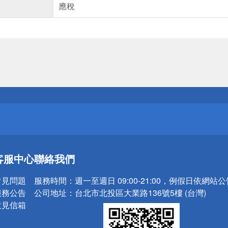
應稅
送
請小心！
送
客服中心
聯絡我們
請小心！
常見問題
服務時間：
週一至週日 09:00-21:00，例假日依網站
服務公告
公司地址：
台北市北投區大業路136號5樓 (台灣)
意見信箱