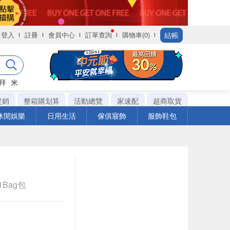
結帳
登入
註冊
會員中心
訂單查詢
購物車(0)
拜
米
促銷
整箱購划算
活動總覽
家速配
超商取貨
休閒娛樂
日用生活
傢俱寢飾
服飾鞋包
 1Bag包