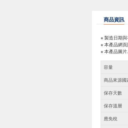
商品資訊
※ 製造日期
※ 本產品網
※ 本產品圖
容量
商品來源國
保存天數
保存溫層
應免稅