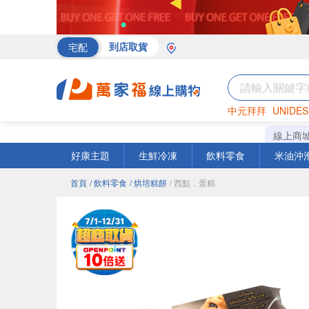
宅配
到店取貨
中元拜拜
UNIDES
罐頭
海苔
巧克力
線上商
好康主題
生鮮冷凍
飲料零食
米油沖
首頁
/ 飲料零食
/ 烘培糕餅
/ 西點．蛋糕