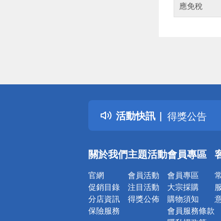
應免稅
偏遠地區配
詐騙網頁！
得獎公告
活動快訊
熱門話題
銀行優惠
偏遠地區配
關於我們
主題活動
會員專區
詐騙網頁！
官網
會員活動
會員專區
促銷目錄
注目活動
大宗採購
分店資訊
得獎公佈
購物須知
保險服務
會員服務條款