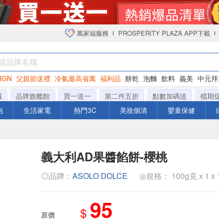
萬家福服務
PROSPERITY PLAZA APP下載
IGN
父親節送禮
冷氣最高省萬
福利品
餅乾
泡麵
飲料
義美
中元拜
衛生紙
城
品牌旗艦館
買一送一
第二件五折
點數加碼送
檔期
泡
生活家電
熱門3C
美妝個清
嬰童保健
義大利AD果醬餡餅-櫻桃
◎品牌：
ASOLO DOLCE
◎規格： 100g克 x 1 x
95
$
原價