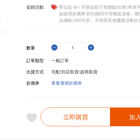
促銷活動
即日起-9/1 不限金額下單贈$200券(單
如使用折價券/折扣碼則不符贈送資格，
品滿$2,000可折，不得與其他優惠活動合
數量
訂單類型
一般訂單
出貨方式
宅配/到店取貨/超商取貨
折價券
查看適用折價券
立即購買
加