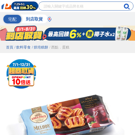
宅配
到店取貨
首頁
/ 飲料零食
/ 烘培糕餅
/ 西點．蛋糕