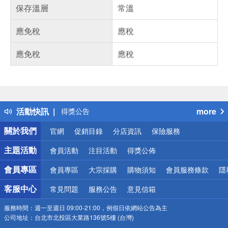
保存溫層
常溫
應免稅
應稅
應免稅
應稅
偏遠地區配送
詐騙網頁！請小心！
得獎公告
活動快訊
more
熱門話題
銀行優惠
關於我們
官網
促銷目錄
分店資訊
保險服務
偏遠地區配送
詐騙網頁！請小心！
主題活動
會員活動
注目活動
得獎公佈
會員專區
會員專區
大宗採購
購物須知
會員服務條款
隱
客服中心
常見問題
服務公告
意見信箱
服務時間：
週一至週日 09:00-21:00，例假日依網站公告為主
公司地址：
台北市北投區大業路136號5樓 (台灣)