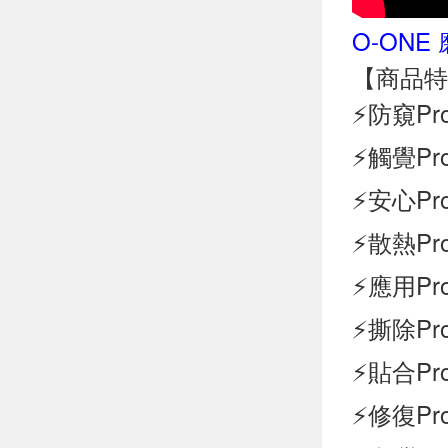
O-ONE
【商品特
⚡防窺P
⚡觸覺P
⚡安心P
⚡散熱P
⚡應用P
⚡撕除P
⚡貼合P
⚡修復P