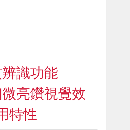
紋辨識功能
細微亮鑽視覺效
用特性