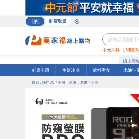
宅配
到店取貨
中元拜拜
UNIDES
巧克力
罐頭
咖啡
線上商
好康主題
生鮮冷凍
飲料零食
米油沖
首頁
/ 熱門3C
/ 手機．通訊．週邊
/ 手機