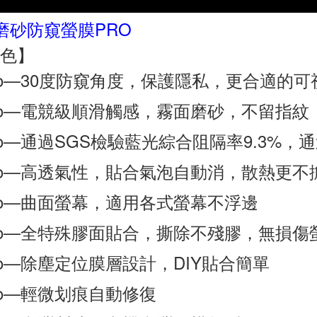
 磨砂防窺螢膜PRO
色】
ro—30度防窺角度，保護隱私，更合適的可
ro—電競級順滑觸感，霧面磨砂，不留指紋
ro—通過SGS檢驗藍光綜合阻隔率9.3%，
ro—高透氣性，貼合氣泡自動消，散熱更不
ro—曲面螢幕，適用各式螢幕不浮邊
ro—全特殊膠面貼合，撕除不殘膠，無損傷
ro—除塵定位膜層設計，DIY貼合簡單
ro—輕微划痕自動修復