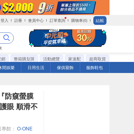
結帳
登入
註冊
會員中心
訂單查詢
購物車(0)
米
促銷
整箱購划算
活動總覽
家速配
超商取貨
休閒娛樂
日用生活
傢俱寢飾
服飾鞋包
 6『防窺螢膜
+護眼 順滑不
逛專館：
O-ONE