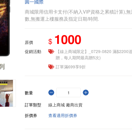
圓一國際
商城限用信用卡支付(不納入VIP資格之累積計算),無
數,無搬運上樓服務及指定日期/時間.
1000
$
原價
促銷活動
【線上商城限定】_0729-0820 滿$2200
贈，每人期間最高贈5次)
訂單滿699享9折
數量
訂單類型
線上商城 廠商出貨
折價券
查看適用折價券