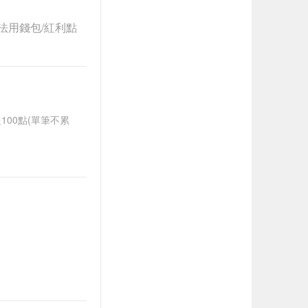
法用錢包/紅利點
送100點(單筆不累