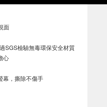
視面
通過SGS檢驗無毒環保安全材質
擔心
螢幕，撕除不傷手