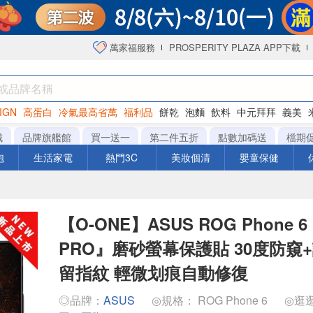
萬家福服務
PROSPERITY PLAZA APP下載
IGN
高蛋白
冷氣最高省萬
福利品
餅乾
泡麵
飲料
中元拜拜
義美
海苔
城
品牌旗艦館
買一送一
第二件五折
點數加碼送
檔期
泡
生活家電
熱門3C
美妝個清
嬰童保健
【O-ONE】ASUS ROG Phone
PRO』磨砂螢幕保護貼 30度防窺
留指紋 輕微划痕自動修復
◎品牌：
ASUS
◎規格： ROG Phone 6
◎逛