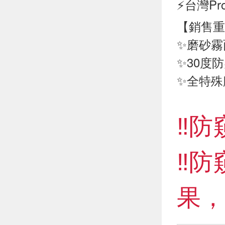
⚡台灣P
【銷售重
✨磨砂霧
✨30度
✨全特殊
‼️
‼️
果，