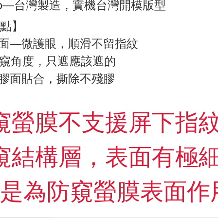
ro—台灣製造，實機台灣開模版型
點】
面—微護眼，順滑不留指紋
防窺角度，只遮應該遮的
膠面貼合，撕除不殘膠
防窺螢膜不支援屏下指
防窺結構層，表面有極
是為防窺螢膜表面作