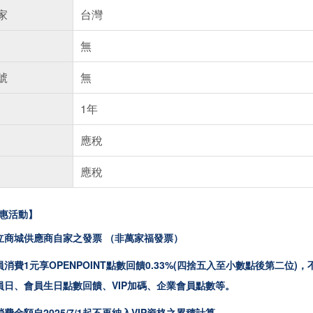
家
台灣
無
號
無
1年
應稅
應稅
惠活動】
立商城供應商自家之發票 （非萬家福發票）
消費1元享OPENPOINT點數回饋0.33%(四捨五入至小數點後第二
員日、會員生日點數回饋、VIP加碼、企業會員點數等。
費金額自2025/7/1起不再納入VIP資格之累積計算