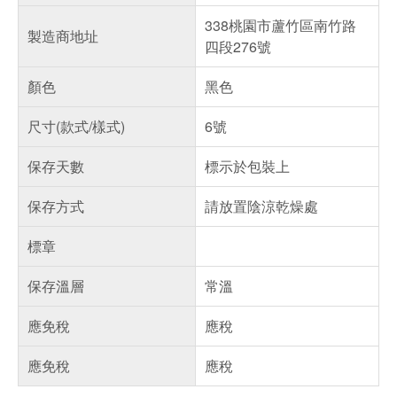
338桃園市蘆竹區南竹路
製造商地址
四段276號
顏色
黑色
尺寸(款式/樣式)
6號
保存天數
標示於包裝上
保存方式
請放置陰涼乾燥處
標章
保存溫層
常溫
應免稅
應稅
應免稅
應稅