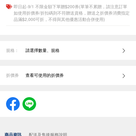
即日起-9/1 不限金額下單贈$200券(單筆不累贈，請注意訂單
如使用折價券/折扣碼則不符贈送資格，贈送之折價券消費指定
品滿$2,000可折，不得與其他優惠活動合併使用)
規格：
請選擇數量、規格
折價券
查看可使用的折價券
商品資訊
配送及售後服務說明