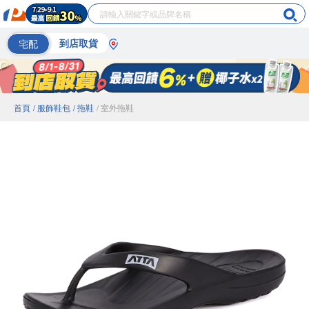
宅配
到店取貨
首頁
/ 服飾鞋包
/ 拖鞋
/ 室外拖鞋