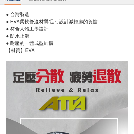
● 台灣製造
● EVA柔軟舒適材質/足弓設計減輕腳的負擔
● 符合人體工學設計
● 防水止滑
● 耐壓的一體成型結構
【材質】EVA