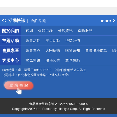
偏遠地區配送
詐騙網頁！請小心！
得獎公告
活動快訊
more
熱門話題
銀行優惠
關於我們
官網
促銷目錄
分店資訊
保險服務
偏遠地區配送
詐騙網頁！請小心！
主題活動
會員活動
注目活動
得獎公佈
會員專區
會員專區
大宗採購
購物須知
會員服務條款
隱
客服中心
常見問題
服務公告
意見信箱
服務時間：
週一至週日 09:00-21:00，例假日依網站公告為主
公司地址：
台北市北投區大業路136號5樓 (台灣)
食品業者登錄字號 A-122662550-00000-6
Copyright©2026 Uni-Prosperity Lifestyle Corp. All Right Reserved