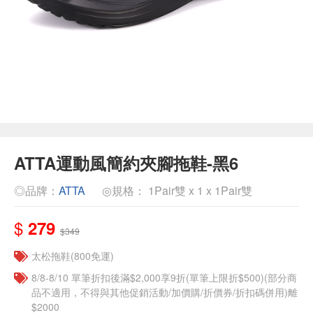
ATTA運動風簡約夾腳拖鞋-黑6
◎品牌：
ATTA
◎規格： 1Pair雙 x 1 x 1Pair雙
$
279
$349
太松拖鞋(800免運)
8/8-8/10 單筆折扣後滿$2,000享9折(單筆上限折$500)(部分商
品不適用，不得與其他促銷活動/加價購/折價券/折扣碼併用)離
$2000