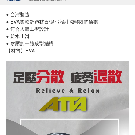
● 台灣製造
● EVA柔軟舒適材質/足弓設計減輕腳的負擔
● 符合人體工學設計
● 防水止滑
● 耐壓的一體成型結構
【材質】EVA