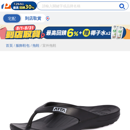
宅配
到店取貨
首頁
/ 服飾鞋包
/ 拖鞋
/ 室外拖鞋