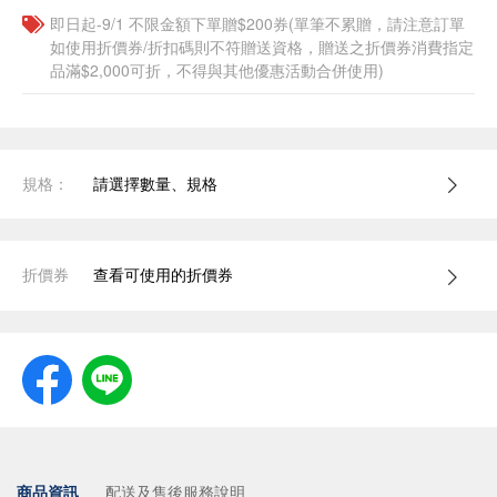
即日起-9/1 不限金額下單贈$200券(單筆不累贈，請注意訂單
如使用折價券/折扣碼則不符贈送資格，贈送之折價券消費指定
品滿$2,000可折，不得與其他優惠活動合併使用)
規格：
請選擇數量、規格
折價券
查看可使用的折價券
商品資訊
配送及售後服務說明