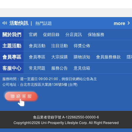
偏遠地區配送
詐騙網頁！請小心！
得獎公告
活動快訊
more
熱門話題
銀行優惠
關於我們
官網
促銷目錄
分店資訊
保險服務
偏遠地區配送
詐騙網頁！請小心！
主題活動
會員活動
注目活動
得獎公佈
會員專區
會員專區
大宗採購
購物須知
會員服務條款
隱
客服中心
常見問題
服務公告
意見信箱
服務時間：
週一至週日 09:00-21:00，例假日依網站公告為主
公司地址：
台北市北投區大業路136號5樓 (台灣)
食品業者登錄字號 A-122662550-00000-6
Copyright©2026 Uni-Prosperity Lifestyle Corp. All Right Reserved