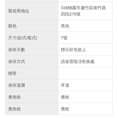
338桃園市蘆竹區南竹路
製造商地址
四段276號
顏色
黑色
尺寸(款式/樣式)
7號
保存天數
標示於包裝上
保存方式
請放置陰涼乾燥處
標章
保存溫層
常溫
應免稅
應稅
應免稅
應稅