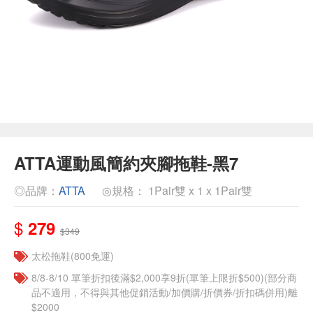
ATTA運動風簡約夾腳拖鞋-黑7
◎品牌：
ATTA
◎規格： 1Pair雙 x 1 x 1Pair雙
$
279
$349
太松拖鞋(800免運)
8/8-8/10 單筆折扣後滿$2,000享9折(單筆上限折$500)(部分商
品不適用，不得與其他促銷活動/加價購/折價券/折扣碼併用)離
$2000