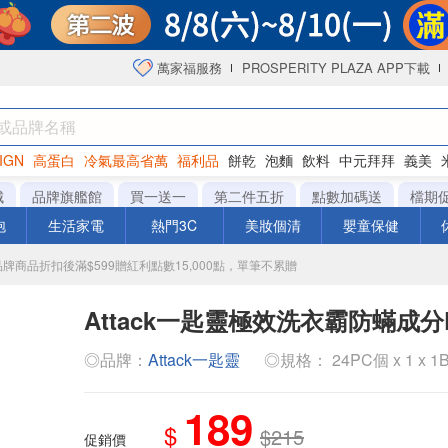
萬家福服務
PROSPERITY PLAZA APP下載
IGN
高蛋白
冷氣最高省萬
福利品
餅乾
泡麵
飲料
中元拜拜
義美
海苔
城
品牌旗艦館
買一送一
第二件五折
點數加碼送
檔期
泡
生活家電
熱門3C
美妝個清
嬰童保健
指定品牌商品折扣後滿$599贈紅利點數15,000點，單筆不累贈
Attack一匙靈極效洗衣霸防蟎成分P
◎品牌：
Attack一匙靈
◎規格： 24PC個 x 1 x 1
189
$
$215
促銷價