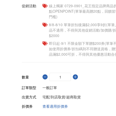
促銷活動
線上獨家 0729-0901_花王指定品牌商品
點OPENPOINT(單筆最高贈20點，回
門檻)
8/8-8/10 單筆折扣後滿$2,000享9折(單
品不適用，不得與其他促銷活動/加價購/折
$2000
即日起-9/1 不限金額下單贈$200券(單
如使用折價券/折扣碼則不符贈送資格，
品滿$2,000可折，不得與其他優惠活動合
數量
訂單類型
一般訂單
出貨方式
宅配/到店取貨/超商取貨
折價券
查看適用折價券