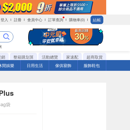
結帳
登入
註冊
會員中心
訂單查詢
購物車(0)
米
促銷
整箱購划算
活動總覽
家速配
超商取貨
休閒娛樂
日用生活
傢俱寢飾
服飾鞋包
lus
Bag袋