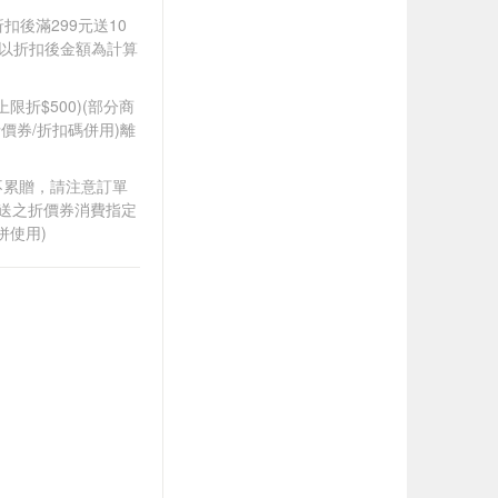
折扣後滿299元送10
饋皆以折扣後金額為計算
筆上限折$500)(部分商
價券/折扣碼併用)離
筆不累贈，請注意訂單
贈送之折價券消費指定
併使用)