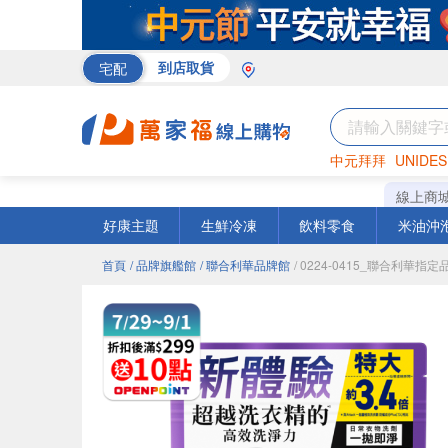
宅配
到店取貨
中元拜拜
UNIDES
巧克力
罐頭
咖啡
線上商
好康主題
生鮮冷凍
飲料零食
米油沖
首頁
/ 品牌旗艦館
/ 聯合利華品牌館
/ 0224-0415_聯合利華