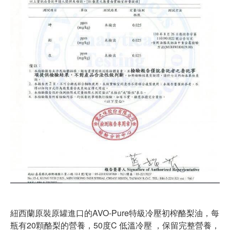
紐西蘭原裝原罐進口的AVO-Pure特級冷壓初榨酪梨油，每
瓶有20顆酪梨的營養，50度C 低溫冷壓 ，保留完整營養，