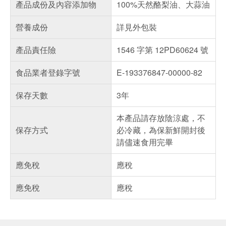
產品成份及內容添加物
100%天然酪梨油、大蒜油
營養成份
詳見外包裝
產品責任險
1546 字第 12PD60624 號
食品業者登錄字號
E-193376847-00000-82
保存天數
3年
本產品請存放陰涼處，不
保存方式
必冷藏，為保新鮮開封後
請儘速食用完畢
應免稅
應稅
應免稅
應稅
偏遠地區配送
詐騙網頁！請小心！