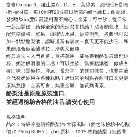
富含Omega-9、維生素A、D、E、葉綠素，維他命E是橄
欖油的4倍，每10ml有20%每日所需的維他命E，耐高溫、
發煙點255度C 高溫料理不擔心，全素，可生飲，從日常
一匙油開始，給你全家的天然營養補給！沾著麵包吃，搭
配無糖優格、堅果、蜂蜜與水果、炒菜煎魚、煮飯也可以
加一點點酪梨油，讓味道富有層次～夏天更不能少它，和
果醋混合做油醋沙拉，清爽又健康！
經典原味－入門首選，百搭萬用！能品嘗到酪梨最濃郁純
粹、奶油般滑順的口感！可以生飲、當餐點淋醬、做成各
種口味（黑橄欖、洋蔥、番茄等）的麵包抹醬，也非常適
合代替奶油用在各種糕點！烤出來的甜點香甜可口又更健
康無負擔！全素可食，無重金屬、無黃麴毒素。
酪梨油是原瓶原裝進口,
並經過檢驗合格的油品,請安心使用
規格說明
品名：特級冷壓初榨酪梨油-大蒜風味（愛之味檢驗中心酸
價<0.75mg KOH/g）<br>原料：100%整顆酪梨（紐西蘭