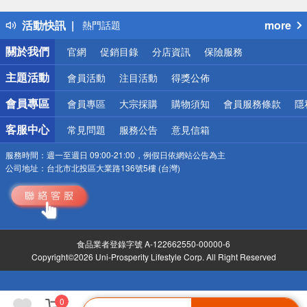
得獎公告
活動快訊
more
熱門話題
銀行優惠
關於我們
官網
促銷目錄
分店資訊
保險服務
偏遠地區配送
詐騙網頁！請小心！
主題活動
會員活動
注目活動
得獎公佈
會員專區
會員專區
大宗採購
購物須知
會員服務條款
隱
客服中心
常見問題
服務公告
意見信箱
服務時間：
週一至週日 09:00-21:00，例假日依網站公告為主
公司地址：
台北市北投區大業路136號5樓 (台灣)
食品業者登錄字號 A-122662550-00000-6
Copyright©2026 Uni-Prosperity Lifestyle Corp. All Right Reserved
0