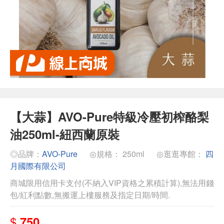
【大蒜】AVO-Pure特級冷壓初榨酪梨
油250ml-紐西蘭原裝
◎品牌：
AVO-Pure
◎規格： 250ml
◎逛逛專館：
四
月國際有限公司
商城限用信用卡支付(不納入VIP資格之累積計算),無法用錢
包/紅利點數,無搬運上樓服務及指定日期/時間.
$
750