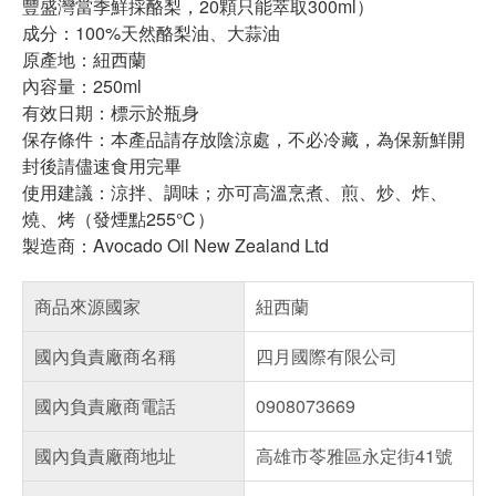
豐盛灣當季鮮採酪梨，20顆只能萃取300ml）
成分：100%天然酪梨油、大蒜油
原產地：紐西蘭
內容量：250ml
有效日期：標示於瓶身
保存條件：本產品請存放陰涼處，不必冷藏，為保新鮮開
封後請儘速食用完畢
使用建議：涼拌、調味；亦可高溫烹煮、煎、炒、炸、
燒、烤（發煙點255℃）
製造商：Avocado Oil New Zealand Ltd
商品來源國家
紐西蘭
國內負責廠商名稱
四月國際有限公司
國內負責廠商電話
0908073669
國內負責廠商地址
高雄市苓雅區永定街41號