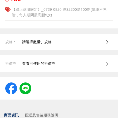
【線上商城限定】_0729-0820 滿$2200送100點(單筆不累
贈，每人期間最高贈5次)
規格：
請選擇數量、規格
折價券
查看可使用的折價券
商品資訊
配送及售後服務說明