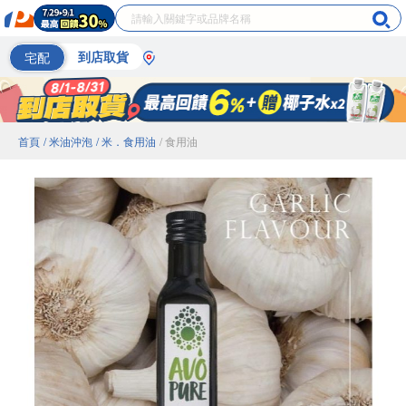
宅配
到店取貨
首頁
/ 米油沖泡
/ 米．食用油
/ 食用油