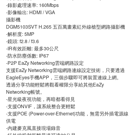
-
錄影處理速率
: 160Mbps
-
影像輸出
: HDMI / VGA
攝影機
DGM5103SVT H.265
五百萬畫素紅外線槍型網路攝影機
-
解析度
: 5MP
-
鏡頭
: f2.8 / f3.6
-IR
有效距離
:
最多
30
公尺
-
防水防塵係數
: IP67
-P2P EaZy Networking
雲端網路設定
支援
EaZy Networking
雲端網路連線設定技術，只要透過
EagleEyes
手機
APP
，三個步驟即可將裝置連線上網。
透過分享功能輕鬆將觀看權限分享給其他
EaZy
Networking
帳號。
-
星光級夜視功能，再暗都看得見
-
支援
ONVIF
，讓系統整合更輕鬆
-
支援
POE (Power-over-Ethernet)
功能，無需另外插電源線
供電
-
內建麥克風直接現場錄音