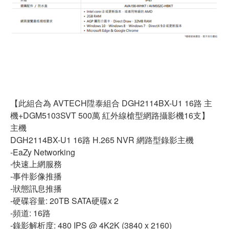
【此組合為
AVTECH
陞泰組合
DGH2114BX-U1 16
路
主
機
+DGM5103SVT 500
萬
紅外線槍型網路攝影機
16
支】
主機
DGH2114BX-U1 16
路
H.265 NVR
網路型錄影主機
-EaZy Networking
-
快速上網服務
-
事件影像推播
-
狀態訊息推播
-
硬碟容量
: 20TB SATA
硬碟
x 2
-
頻道
: 16
路
-
錄影解析度
: 480 IPS @ 4K2K (3840 x 2160)