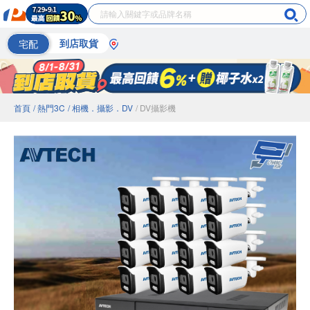
宅配
到店取貨
首頁
/ 熱門3C
/ 相機．攝影．DV
/ DV攝影機