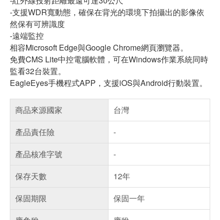
-
紅外線投射距離最遠可達
30
公尺
-
支援
WDR
寬動態，確保在背光的環境下拍攝出的影像依
然保有可辨識度
-
遠端監控
相容
Microsoft Edge
與
Google Chrome
網頁瀏覽器。
免費
CMS Lite
中控電腦軟體，可在
Windows
作業系統同時
監看
32
台裝置。
EagleEyes手機程式APP，支援iOS與Android行動裝置。
商品來源國家
台灣
產品責任險
-
產品核准字號
-
保存天數
12年
保固期限
保固一年