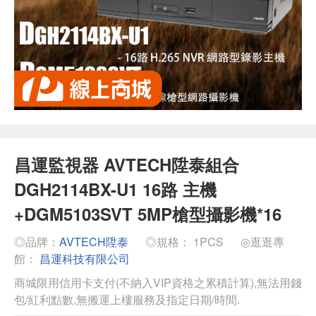
昌運監視器 AVTECH陞泰組合
DGH2114BX-U1 16路 主機
+DGM5103SVT 5MP槍型攝影機*16
◎品牌：
AVTECH陞泰
◎規格： 1PCS
◎逛逛專
館：
昌運科技有限公司
商城限用信用卡支付(不納入VIP資格之累積計算),無法用錢
包/紅利點數,無搬運上樓服務及指定日期/時間.