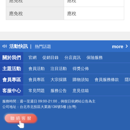
應免稅
應稅
應免稅
應稅
偏遠地區配送
詐騙網頁！請小心！
得獎公告
活動快訊
more
熱門話題
銀行優惠
關於我們
官網
促銷目錄
分店資訊
保險服務
偏遠地區配送
詐騙網頁！請小心！
主題活動
會員活動
注目活動
得獎公佈
會員專區
會員專區
大宗採購
購物須知
會員服務條款
隱
客服中心
常見問題
服務公告
意見信箱
服務時間：
週一至週日 09:00-21:00，例假日依網站公告為主
公司地址：
台北市北投區大業路136號5樓 (台灣)