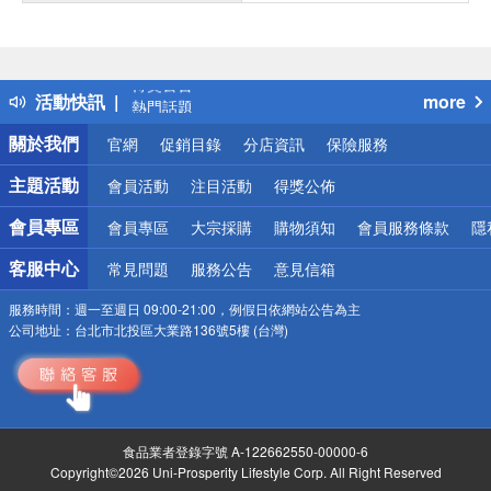
偏遠地區配送
詐騙網頁！請小心！
得獎公告
活動快訊
more
熱門話題
銀行優惠
關於我們
官網
促銷目錄
分店資訊
保險服務
偏遠地區配送
詐騙網頁！請小心！
主題活動
會員活動
注目活動
得獎公佈
會員專區
會員專區
大宗採購
購物須知
會員服務條款
隱
客服中心
常見問題
服務公告
意見信箱
服務時間：
週一至週日 09:00-21:00，例假日依網站公告為主
公司地址：
台北市北投區大業路136號5樓 (台灣)
食品業者登錄字號 A-122662550-00000-6
Copyright©2026 Uni-Prosperity Lifestyle Corp. All Right Reserved