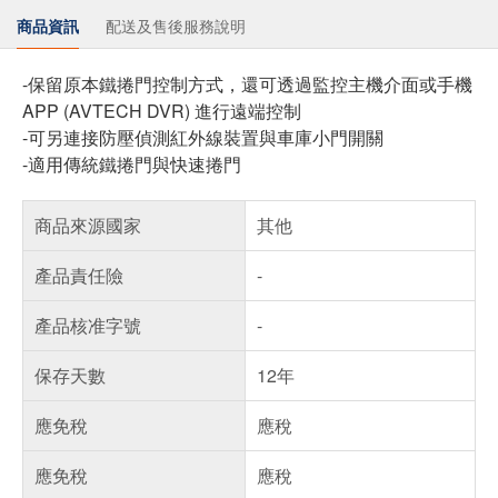
商品資訊
配送及售後服務說明
-保留原本鐵捲門控制方式，還可透過監控主機介面或手機
APP (AVTECH DVR) 進行遠端控制
-可另連接防壓偵測紅外線裝置與車庫小門開關
-適用傳統鐵捲門與快速捲門
商品來源國家
其他
產品責任險
-
產品核准字號
-
保存天數
12年
應免稅
應稅
應免稅
應稅