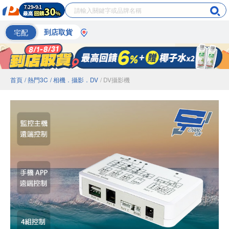
宅配
到店取貨
首頁
/ 熱門3C
/ 相機．攝影．DV
/ DV攝影機