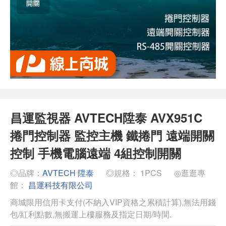
昌運監視器 AVTECH陞泰 AVX951C
捲門控制器 監控主機 鐵捲門 遠端開關
控制 手機電腦遠端 4組控制開關
◎品牌：
AVTECH 陞泰
◎規格： 1PCS
◎逛逛專
館：
昌運科技有限公司
商城限用信用卡支付(不納入VIP資格之累積計算),無法用錢
包/紅利點數,無搬運上樓服務及指定日期/時間.