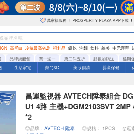
萬家福服務
PROSPERITY PLAZA APP下載
IGN
高蛋白
冷氣最高省萬
福利品
餅乾
泡麵
飲料
義美
中元拜拜
咖啡
城
品牌旗艦館
買一送一
第二件五折
點數加碼送
檔期
泡
生活家電
熱門3C
美妝個清
嬰童保健
昌運監視器 AVTECH陞泰組合 DGH
U1 4路 主機+DGM2103SVT 2
*2
◎品牌：
AVTECH 陞泰
◎規格： 1PCS
◎逛