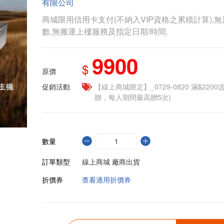
有限公司
商城限用信用卡支付(不納入VIP資格之累積計算),無
數,無搬運上樓服務及指定日期/時間.
9900
$
原價
促銷活動
【線上商城限定】_0729-0820 滿$2200
贈，每人期間最高贈5次)
數量
訂單類型
線上商城 廠商出貨
折價券
查看適用折價券