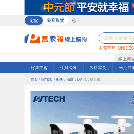
宅配
到店取貨
中元拜拜
UNIDES
米
巧克力
衛生紙
線上商
好康主題
生鮮冷凍
飲料零食
米油沖
首頁
/ 熱門3C
/ 相機．攝影．DV
/ DV攝影機