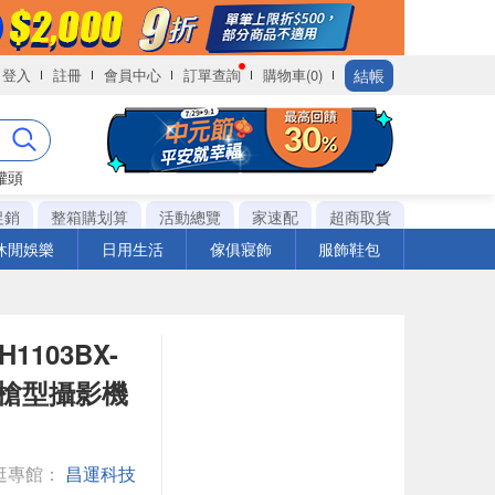
結帳
登入
註冊
會員中心
訂單查詢
購物車(0)
罐頭
促銷
整箱購划算
活動總覽
家速配
超商取貨
休閒娛樂
日用生活
傢俱寢飾
服飾鞋包
1103BX-
MP 槍型攝影機
逛專館：
昌運科技