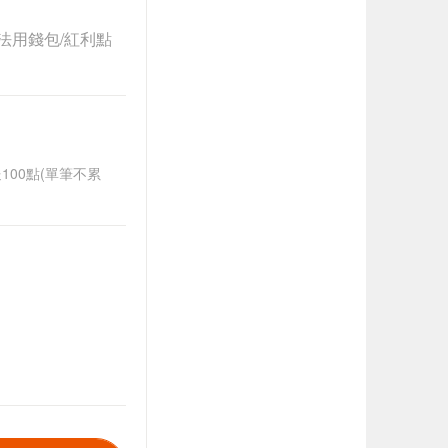
法用錢包/紅利點
送100點(單筆不累