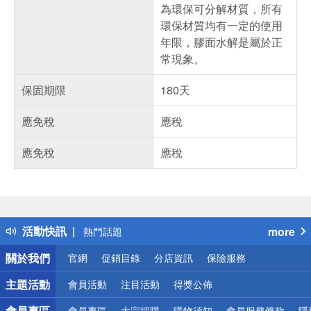
為環保可分解材質，所有
環保材質均有一定的使用
年限，膠面水解是屬於正
常現象。
保固期限
180天
應免稅
應稅
應免稅
應稅
偏遠地區配送
詐騙網頁！請小心！
得獎公告
活動快訊
more
熱門話題
銀行優惠
關於我們
官網
促銷目錄
分店資訊
保險服務
偏遠地區配送
詐騙網頁！請小心！
主題活動
會員活動
注目活動
得獎公佈
會員專區
會員專區
大宗採購
購物須知
會員服務條款
隱