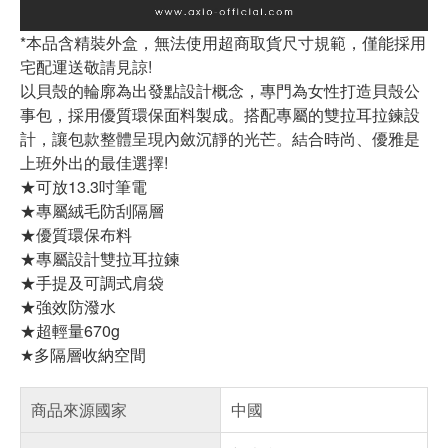
*本品含精裝外盒，無法使用超商取貨尺寸規範，僅能採用
宅配運送敬請見諒!
以貝殼的輪廓為出發點設計概念，專門為女性打造貝殼公
事包，採用優質環保面料製成。搭配專屬的雙拉耳拉鍊設
計，讓包款整體呈現內斂沉靜的光芒。結合時尚、優雅是
上班外出的最佳選擇!
★可放13.3吋筆電
★專屬絨毛防刮隔層
★優質環保布料
★專屬設計雙拉耳拉鍊
★手提及可調式肩袋
★強效防潑水
★超輕量670g
★多隔層收納空間
商品來源國家
中國