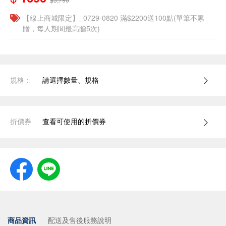
【線上商城限定】_0729-0820 滿$2200送100點(單筆不累
贈，每人期間最高贈5次)
規格：
請選擇數量、規格
折價券
查看可使用的折價券
商品資訊
配送及售後服務說明