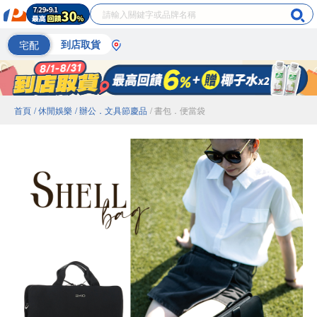
宅配
到店取貨
首頁
/ 休閒娛樂
/ 辦公．文具節慶品
/ 書包．便當袋