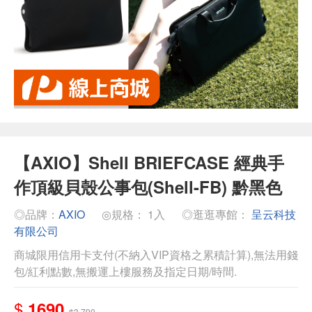
【AXIO】Shell BRIEFCASE 經典手
作頂級貝殼公事包(Shell-FB) 黔黑色
◎品牌：
AXIO
◎規格： 1入
◎逛逛專館：
呈云科技
有限公司
商城限用信用卡支付(不納入VIP資格之累積計算),無法用錢
包/紅利點數,無搬運上樓服務及指定日期/時間.
$
1690
$3,790