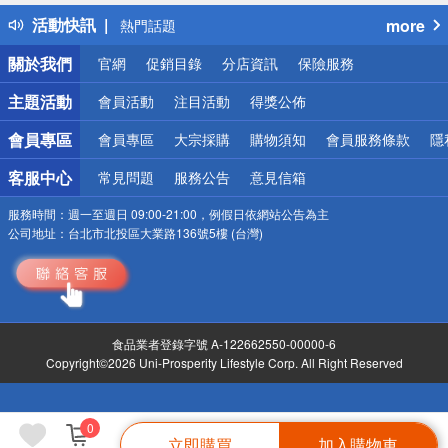
得獎公告
活動快訊
more
熱門話題
銀行優惠
關於我們
官網
促銷目錄
分店資訊
保險服務
偏遠地區配送
詐騙網頁！請小心！
主題活動
會員活動
注目活動
得獎公佈
會員專區
會員專區
大宗採購
購物須知
會員服務條款
隱
客服中心
常見問題
服務公告
意見信箱
服務時間：
週一至週日 09:00-21:00，例假日依網站公告為主
公司地址：
台北市北投區大業路136號5樓 (台灣)
食品業者登錄字號 A-122662550-00000-6
Copyright©2026 Uni-Prosperity Lifestyle Corp. All Right Reserved
0
立即購買
加入購物車