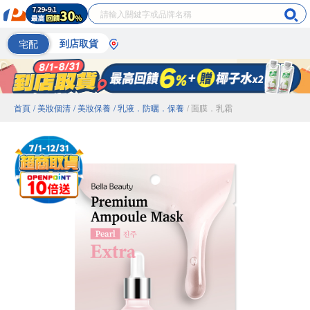
宅配
到店取貨
首頁
/ 美妝個清
/ 美妝保養
/ 乳液．防曬．保養
/ 面膜．乳霜