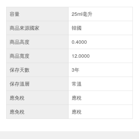
容量
25ml毫升
商品來源國家
韓國
商品高度
0.4000
商品寬度
12.0000
保存天數
3年
保存溫層
常溫
應免稅
應稅
應免稅
應稅
偏遠地區配送
詐騙網頁！請小心！