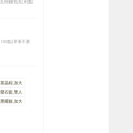
法用錢包/紅利點
送100點(單筆不累
茶晶棕,加大
螢石藍,雙人
黑曜銀,加大