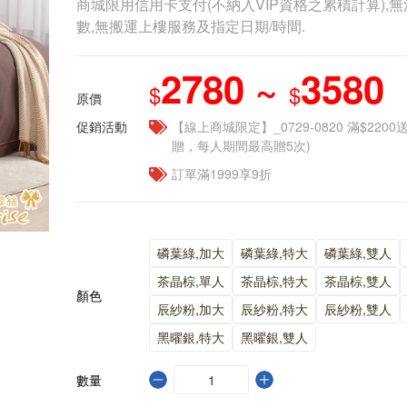
商城限用信用卡支付(不納入VIP資格之累積計算),無
數,無搬運上樓服務及指定日期/時間.
2780 ~
3580
$
$
原價
促銷活動
【線上商城限定】_0729-0820 滿$2200
贈，每人期間最高贈5次)
訂單滿1999享9折
磷葉綠,加大
磷葉綠,特大
磷葉綠,雙人
茶晶棕,單人
茶晶棕,特大
茶晶棕,雙人
顏色
辰紗粉,加大
辰紗粉,特大
辰紗粉,雙人
黑曜銀,特大
黑曜銀,雙人
數量