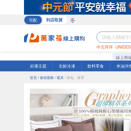
宅配
到店取貨
中元拜拜
UNIDES
米
巧克力
衛生紙
線上商
好康主題
生鮮冷凍
飲料零食
米油沖
首頁
/ 傢俱寢飾
/ 寢具
/ 床包．床罩