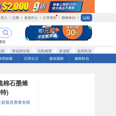
結帳
登入
註冊
會員中心
訂單查詢
購物車(0)
罐頭
促銷
整箱購划算
活動總覽
家速配
超商取貨
休閒娛樂
日用生活
傢俱寢飾
服飾鞋包
精梳棉石墨烯
特)
立新寢具實業有限