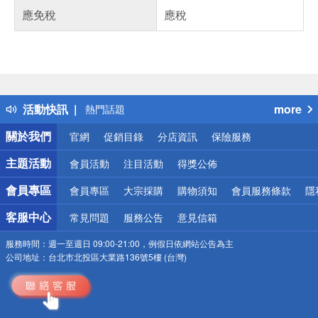
應免稅
應稅
偏遠地區配送
詐騙網頁！請小心！
得獎公告
活動快訊
more
熱門話題
銀行優惠
關於我們
官網
促銷目錄
分店資訊
保險服務
偏遠地區配送
詐騙網頁！請小心！
主題活動
會員活動
注目活動
得獎公佈
會員專區
會員專區
大宗採購
購物須知
會員服務條款
隱
客服中心
常見問題
服務公告
意見信箱
服務時間：
週一至週日 09:00-21:00，例假日依網站公告為主
公司地址：
台北市北投區大業路136號5樓 (台灣)