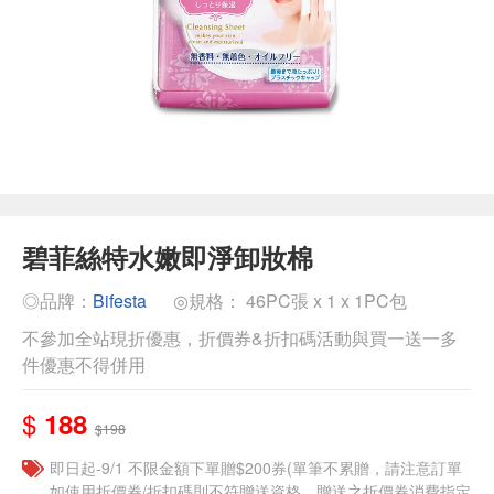
碧菲絲特水嫩即淨卸妝棉
◎品牌：
Bifesta
◎規格： 46PC張 x 1 x 1PC包
不參加全站現折優惠，折價券&折扣碼活動與買一送一多
件優惠不得併用
$
188
$198
即日起-9/1 不限金額下單贈$200券(單筆不累贈，請注意訂單
如使用折價券/折扣碼則不符贈送資格，贈送之折價券消費指定