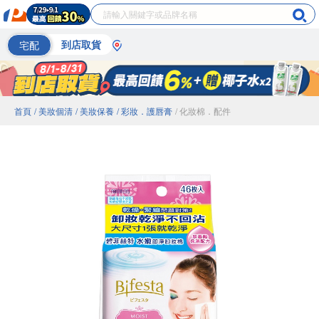
宅配
到店取貨
首頁
/ 美妝個清
/ 美妝保養
/ 彩妝．護唇膏
/ 化妝棉．配件