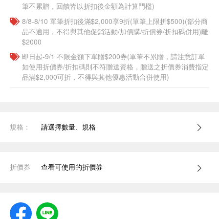
筆不累贈，回饋皆以折扣後金額為計算門檻)
8/8-8/10 單筆折扣後滿$2,000享9折(單筆上限折$500)(部分商
品不適用，不得與其他促銷活動/加價購/折價券/折扣碼併用)離
$2000
即日起-9/1 不限金額下單贈$200券(單筆不累贈，請注意訂單
如使用折價券/折扣碼則不符贈送資格，贈送之折價券消費指定
品滿$2,000可折，不得與其他優惠活動合併使用)
規格：
請選擇數量、規格
折價券
查看可使用的折價券