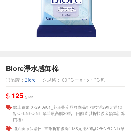
Biore淨水感卸棉
◎品牌：
Biore
◎規格： 30PC片 x 1 x 1PC包
$
125
$135
線上獨家 0729-0901_花王指定品牌商品折扣後滿299元送10
點OPENPOINT(單筆最高贈20點，回饋皆以折扣後金額為計算
門檻)
週六美妝個清日_單筆折扣後滿1188元送80點OPENPOINT(單