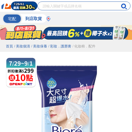
宅配
到店取貨
首頁
/ 美妝個清
/ 美妝保養
/ 彩妝．護唇膏
/ 化妝棉．配件