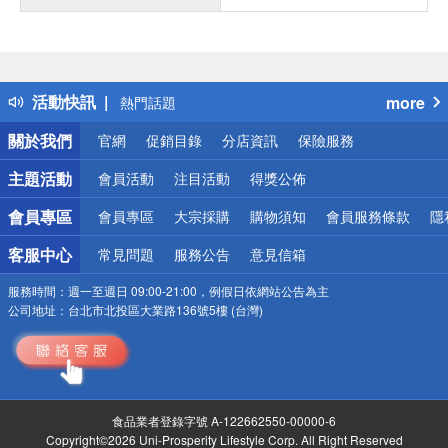
偏遠地區配送
詐騙網頁！請小心！
得獎公告
活動快訊
more
熱門話題
銀行優惠
關於我們
官網
促銷目錄
分店資訊
保險服務
偏遠地區配送
詐騙網頁！請小心！
主題活動
會員活動
注目活動
得獎公佈
會員專區
會員專區
大宗採購
購物須知
會員服務條款
隱
客服中心
常見問題
服務公告
意見信箱
服務時間：
週一至週日 09:00-21:00，例假日依網站公告為主
公司地址：
台北市北投區大業路136號5樓 (台灣)
食品業者登錄字號 A-122662550-00000-6
Copyright©2026 Uni-Prosperity Lifestyle Corp. All Right Reserved