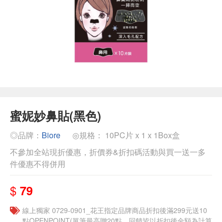
蜜妮妙鼻貼(黑色)
◎品牌：
Biore
◎規格： 10PC片 x 1 x 1Box盒
不參加全站現折優惠，折價券&折扣碼活動與買一送一多
件優惠不得併用
$
79
線上獨家 0729-0901_花王指定品牌商品折扣後滿299元送10
點OPENPOINT(單筆最高贈20點，回饋皆以折扣後金額為計算