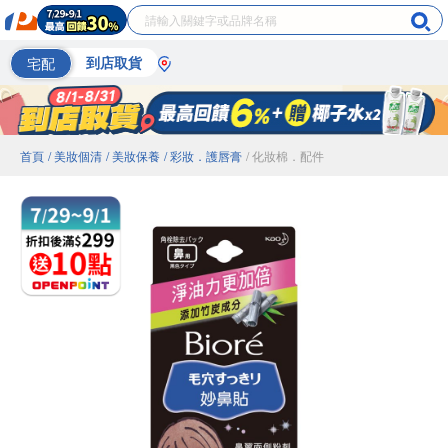
宅配
到店取貨
首頁
/ 美妝個清
/ 美妝保養
/ 彩妝．護唇膏
/ 化妝棉．配件