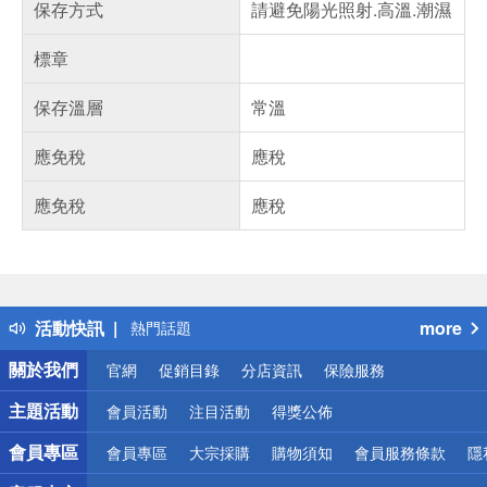
保存方式
請避免陽光照射.高溫.潮濕
標章
保存溫層
常溫
應免稅
應稅
應免稅
應稅
偏遠地區配送
詐騙網頁！請小心！
得獎公告
活動快訊
more
熱門話題
銀行優惠
關於我們
官網
促銷目錄
分店資訊
保險服務
偏遠地區配送
詐騙網頁！請小心！
主題活動
會員活動
注目活動
得獎公佈
會員專區
會員專區
大宗採購
購物須知
會員服務條款
隱