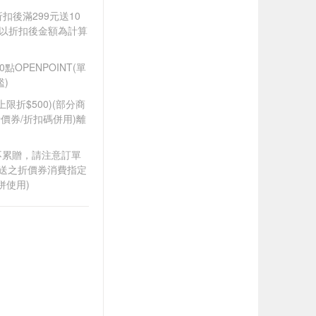
折扣後滿299元送10
饋皆以折扣後金額為計算
OPENPOINT(單
)
筆上限折$500)(部分商
價券/折扣碼併用)離
筆不累贈，請注意訂單
贈送之折價券消費指定
併使用)