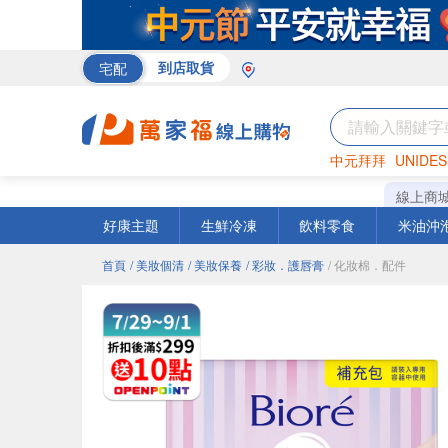
宅配
到店取貨
中元拜拜
UNIDES
巧克力
罐頭
咖啡
線上商
好康主題
生鮮冷凍
飲料零食
米油沖
首頁
/ 美妝個清
/ 美妝保養
/ 彩妝．護唇膏
/ 化妝棉．配件