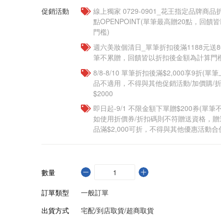
促銷活動
線上獨家 0729-0901_花王指定品牌商品
點OPENPOINT(單筆最高贈20點，回
門檻)
週六美妝個清日_單筆折扣後滿1188元送80點
筆不累贈，回饋皆以折扣後金額為計算門檻
8/8-8/10 單筆折扣後滿$2,000享9折(單
品不適用，不得與其他促銷活動/加價購/折
$2000
即日起-9/1 不限金額下單贈$200券(單
如使用折價券/折扣碼則不符贈送資格，
品滿$2,000可折，不得與其他優惠活動合
數量
訂單類型
一般訂單
出貨方式
宅配/到店取貨/超商取貨