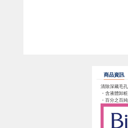
商品資訊
清除深藏毛孔
・含液體卸粧
・百分之百純