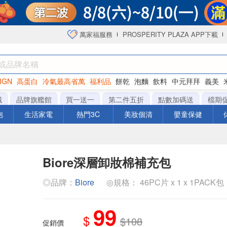
萬家福服務
PROSPERITY PLAZA APP下載
IGN
高蛋白
冷氣最高省萬
福利品
餅乾
泡麵
飲料
中元拜拜
義美
海苔
城
品牌旗艦館
買一送一
第二件五折
點數加碼送
檔期
泡
生活家電
熱門3C
美妝個清
嬰童保健
Biore深層卸妝棉補充包
◎品牌：
Biore
◎規格： 46PC片 x 1 x 1PACK包
99
$
$108
促銷價