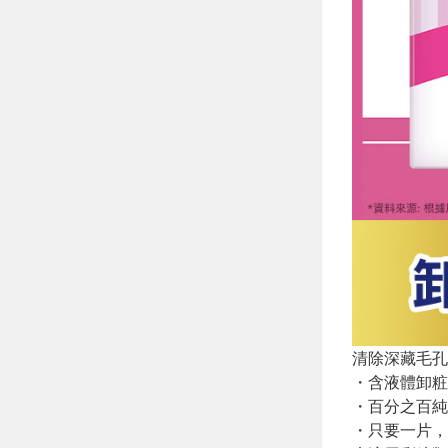
清除深藏毛孔
・含液體卸粧
・百分之百純
・只要一片，