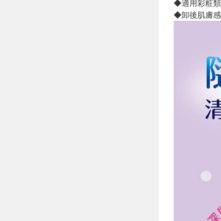
◆適用彩粧類
◆卸後肌膚感