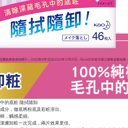
中的底粧 隨拭隨卸
成分，徹底將粉底及彩粧溶出。
棉，觸感柔細。
潔膚卸粧一次完成，兩片效果更佳。