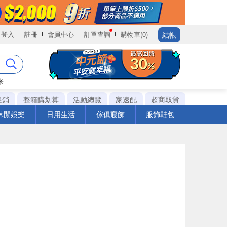
結帳
登入
註冊
會員中心
訂單查詢
購物車(0)
米
促銷
整箱購划算
活動總覽
家速配
超商取貨
休閒娛樂
日用生活
傢俱寢飾
服飾鞋包