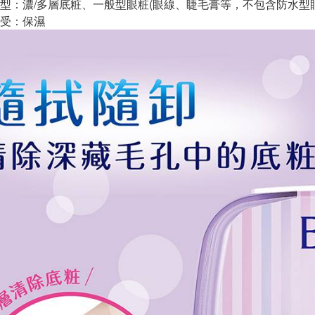
型：濃/多層底粧、一般型眼粧(眼線、睫毛膏等，不包含防水型眼
受：保濕